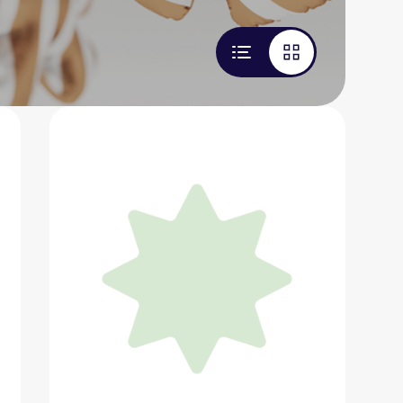
Victorinox Classic SD
3 615 ₽
Добавить в вишлист