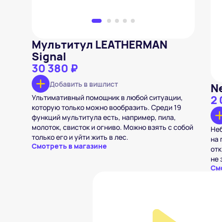
Мультитул LEATHERMAN
Signal
30 380 ₽
Добавить в вишлист
Ne
Ультимативный помощник в любой ситуации,
2 
которую только можно вообразить. Среди 19
функций мультитула есть, например, пила,
молоток, свисток и огниво. Можно взять с собой
Не
только его и уйти жить в лес.
на 
Смотреть в магазине
отк
не 
См