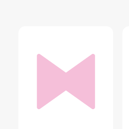
Victorinox SwissTool BS
22 290 ₽
Добавить в вишлист