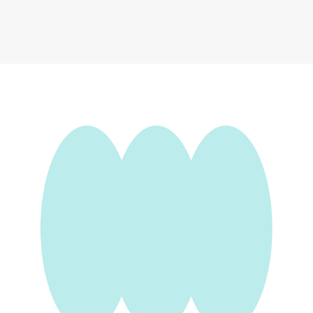
Xiaomi HuoHou Pro
4 002 ₽
Добавить в вишлист