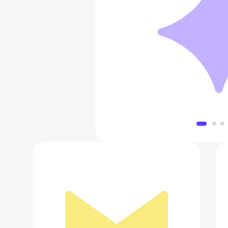
Мультитул Nextool 
2 410 
Добавить в 