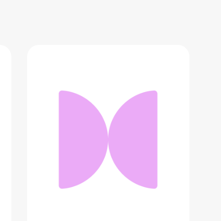
Мультитул Ganzo G106
3 270 ₽
Добавить в вишлист