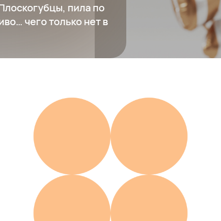
Плоскогубцы, пила по
иво… чего только нет в
Nextool Mini Sailor
2 077 ₽
Добавить в вишлист