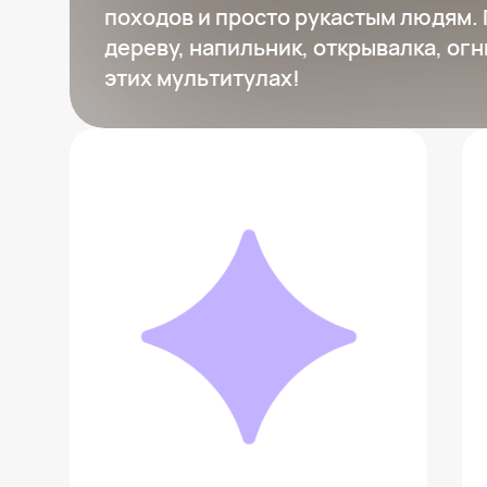
походов и просто рукастым людям. 
дереву, напильник, открывалка, огн
этих мультитулах!
Мультитул LEATHERMAN Signal
30 380 ₽
Добавить в вишлист