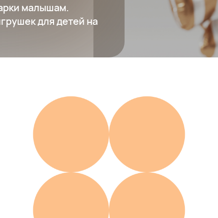
дарки малышам.
грушек для детей на
Пазл Mideer, «Целый день в лесу»
1 274 ₽
Добавить в вишлист