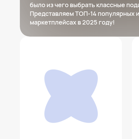
было из чего выбрать классные по
Представляем ТОП-14 популярных и
маркетплейсах в 2025 году!
Набор игровой Baby Go домино
1 444 ₽
Добавить в вишлист