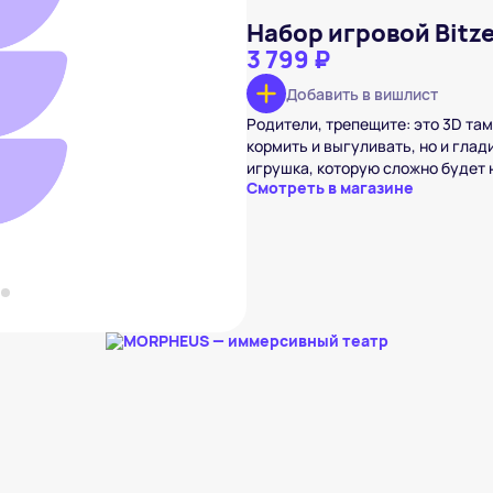
Набор игровой Bitz
3 799 ₽
Добавить в вишлист
й Bitzee
₽
Родители, трепещите: это 3D там
кормить и выгуливать, но и гла
вишлист
игрушка, которую сложно будет 
Смотреть в магазине