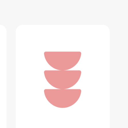
Munchkin Карандаши для ванны
Draw
728 ₽
Добавить в вишлист