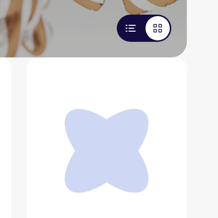
Кофемашина детская игрушечная
Happy Baby
2 844 ₽
Добавить в вишлист