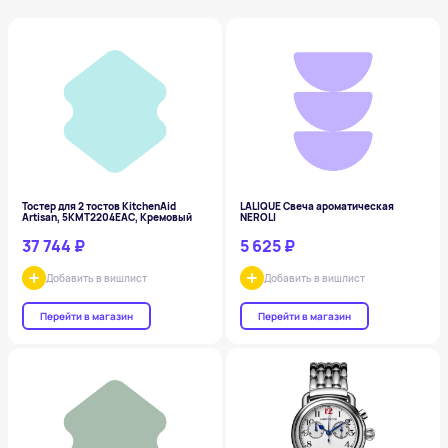
Тостер для 2 тостов KitchenAid
LALIQUE Свеча ароматическая
Artisan, 5KMT2204EAC, Кремовый
NEROLI
37 744 ₽
5 625 ₽
Добавить в вишлист
Добавить в вишлист
Перейти в магазин
Перейти в магазин