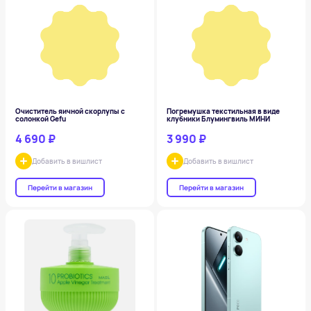
Очиститель яичной скорлупы с
Погремушка текстильная в виде
солонкой Gefu
клубники Блумингвиль МИНИ
4 690 ₽
3 990 ₽
Добавить в вишлист
Добавить в вишлист
Перейти в магазин
Перейти в магазин