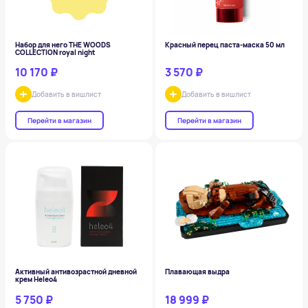
Набор для него THE WOODS
Красный перец паста-маска 50 мл
COLLECTION royal night
10 170 ₽
3 570 ₽
Добавить в вишлист
Добавить в вишлист
Перейти в магазин
Перейти в магазин
Активный антивозрастной дневной
Плавающая выдра
крем Heleo4
5 750 ₽
18 999 ₽