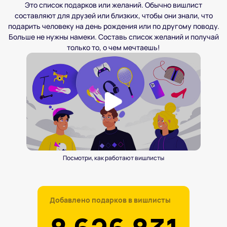
Это список подарков или желаний. Обычно вишлист
составляют для друзей или близких, чтобы они знали, что
подарить человеку на день рождения или по другому поводу.
Больше не нужны намеки. Составь список желаний и получай
только то, о чем мечтаешь!
Посмотри, как работают
вишлисты
Наши пользователи получили
Создано вишлистов в «Подаркусе»
Добавлено подарков в вишлисты
подарков