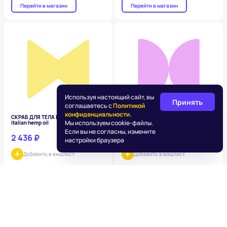
Перейти в магазин
Перейти в магазин
Используя настоящий сайт, вы
Принять
соглашаетесь с
Политикой
конфиденциальности.
СКРАБ ДЛЯ ТЕЛА HEMP CARE organic
БРЮКИ-ПАЛАЦЦО С ЗАЩИПАМИ
Мы используем cookie-файлы.
italian hemp oil
Если вы не согласны, измените
2 436 ₽
5 599 ₽
настройки браузера
Добавить в вишлист
Добавить в вишлист
Перейти в магазин
Перейти в магазин