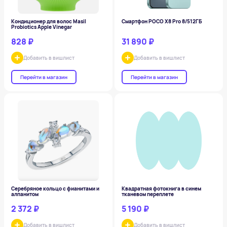
Кондиционер для волос Masil
Смартфон POCO X8 Pro 8/512ГБ
Probiotics Apple Vinegar
828 ₽
31 890 ₽
Добавить в вишлист
Добавить в вишлист
Перейти в магазин
Перейти в магазин
Серебряное кольцо с фианитами и
Квадратная фотокнига в синем
алпанитом
тканевом переплете
2 372 ₽
5 190 ₽
Добавить в вишлист
Добавить в вишлист