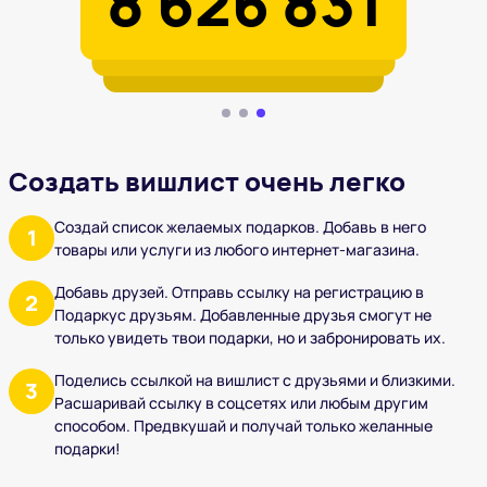
1 135 457
412 189
8 626 831
Создать вишлист очень легко
Создай список желаемых подарков. Добавь в него
1
товары или услуги из любого интернет-магазина.
Добавь друзей. Отправь ссылку на регистрацию в
2
Подаркус друзьям. Добавленные друзья смогут не
только увидеть твои подарки, но и забронировать их.
Поделись ссылкой на вишлист с друзьями и близкими.
3
Расшаривай ссылку в соцсетях или любым другим
способом. Предвкушай и получай только желанные
подарки!