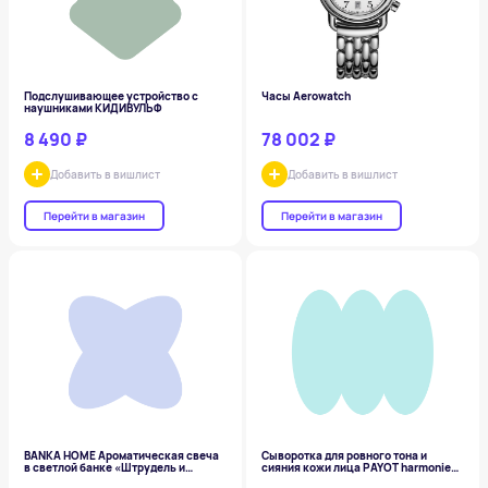
Подслушивающее устройство с
Часы Aerowatch
наушниками КИДИВУЛЬФ
8 490 ₽
78 002 ₽
Добавить в вишлист
Добавить в вишлист
Перейти в магазин
Перейти в магазин
BANKA HOME Ароматическая свеча
Сыворотка для ровного тона и
в светлой банке «Штрудель и
сияния кожи лица PAYOT harmonie
специи»
serum