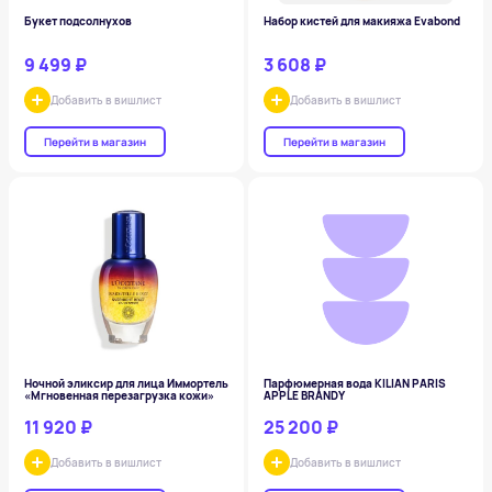
Букет подсолнухов
Набор кистей для макияжа Evabond
9 499 ₽
3 608 ₽
Добавить в вишлист
Добавить в вишлист
Перейти в магазин
Перейти в магазин
Ночной эликсир для лица Иммортель
Парфюмерная вода KILIAN PARIS
«Мгновенная перезагрузка кожи»
APPLE BRANDY
11 920 ₽
25 200 ₽
Добавить в вишлист
Добавить в вишлист