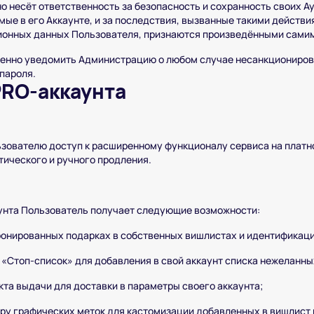
о несёт ответственность за безопасность и сохранность своих А
мые в его Аккаунте, и за последствия, вызванные такими действ
ионных данных Пользователя, признаются произведёнными сами
енно уведомить Администрацию о любом случае несанкционирова
пароля.
PRO-аккаунта
зователю доступ к расширенному функционалу сервиса на платной
ического и ручного продления.
унта Пользователь получает следующие возможности:
онированных подарках в собственных вишлистах и идентификаци
«Стоп-список» для добавления в свой аккаунт списка нежеланны
та выдачи для доставки в параметры своего аккаунта;
ру графических меток для кастомизации добавленных в вишлист 