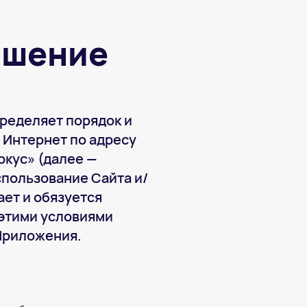
ашение
ределяет порядок и
 Интернет по адресу
ркус» (далее —
спользование Сайта и/
ет и обязуется
 этими условиями
Приложения.