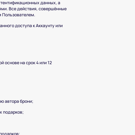
утентификационных данных, а
иями. Все действия, совершённые
м Пользователем.
нного доступа к Аккаунту или
 основе на срок 4 или 12
ю автора брони;
х подарков;
подарков;