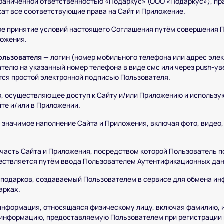
раниченной ответственностью «Подаркус» (ООО «Подаркус»), пр
ат все соответствующие права на Сайт и Приложение.
ое принятие условий настоящего Соглашения путём совершения 
ложения.
ользователя
— логин (номер мобильного телефона или адрес элек
телю на указанный номер телефона в виде смс или через push-у
тся простой электронной подписью Пользователя.
, осуществляющее доступ к Сайту и/или Приложению и использу
те и/или в Приложении.
начимое наполнение Сайта и Приложения, включая фото, видео, 
часть Сайта и Приложения, посредством которой Пользователь п
ществляется путём ввода Пользователем Аутентификационных да
подарков, создаваемый Пользователем в сервисе для обмена ин
арках.
нформация, относящаяся физическому лицу, включая фамилию, и
 информацию, предоставляемую Пользователем при регистрации 