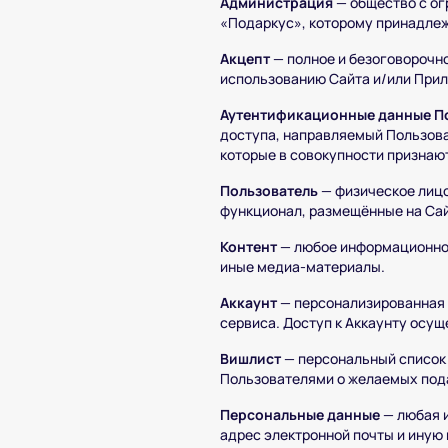
Администрация
— общество с ог
«Подаркус», которому принадлеж
Акцепт
— полное и безоговорочн
использованию Сайта и/или При
Аутентификационные данные П
доступа, направляемый Пользова
которые в совокупности признаю
Пользователь
— физическое лицо
функционал, размещённые на Сай
Контент
— любое информационно з
иные медиа-материалы.
Аккаунт
— персонализированная 
сервиса. Доступ к Аккаунту осу
Вишлист
— персональный список 
Пользователями о желаемых под
Персональные данные
— любая и
адрес электронной почты и иную