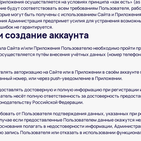
риложения осуществляется на условиях принципа «как есть» (as 
ние будут соответствовать всем требованиям Пользователя, рабо
торые могут быть получены с использованием Сайта и Приложения
ния Администрация предпримет усилия для устранения возможны
ошибок не гарантируется.
и создание аккаунта
ла Сайта и/или Приложения Пользователю необходимо пройти п
 осуществляется путём внесения учётных данных (номер телефона
влять авторизацию на Сайте или в Приложении в своём аккаунте 
занный номер, или через push-уведомление в Приложении.
доставлять достоверную и полную информацию при регистрации
ватель несёт полную ответственность за достоверность предост
онодательству Российской Федерации.
бовать от Пользователя подтверждения данных, указанных при р
лучае если предоставленные Пользователем данные окажутся н
 основания полагать в недостоверности информации, Администра
ую запись Пользователя или отказать в использовании функциона