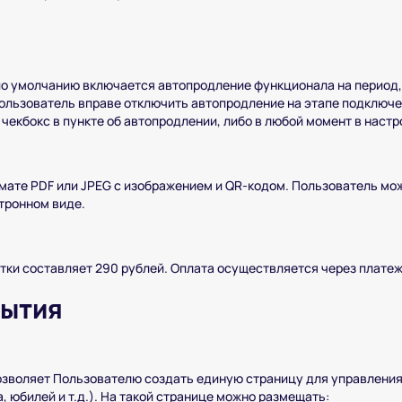
о умолчанию включается автопродление функционала на период,
ользователь вправе отключить автопродление на этапе подключе
чекбокс в пункте об автопродлении, либо в любой момент в настр
мате PDF или JPEG с изображением и QR-кодом. Пользователь мо
ктронном виде.
тки составляет 290 рублей. Оплата осуществляется через платеж
бытия
озволяет Пользователю создать единую страницу для управлени
, юбилей и т.д.). На такой странице можно размещать: