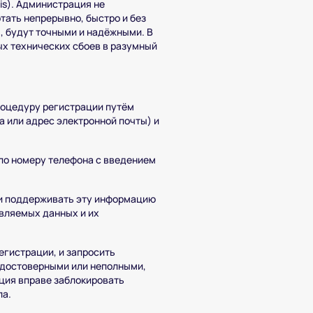
is). Администрация не
тать непрерывно, быстро и без
, будут точными и надёжными. В
х технических сбоев в разумный
роцедуру регистрации путём
 или адрес электронной почты) и
по номеру телефона с введением
 и поддерживать эту информацию
авляемых данных и их
егистрации, и запросить
едостоверными или неполными,
ция вправе заблокировать
ла.