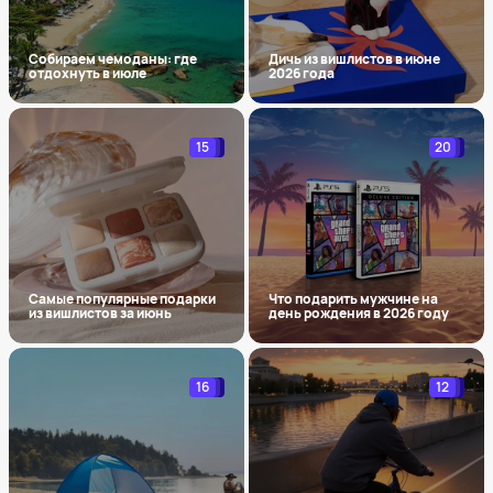
Собираем чемоданы: где
Дичь из вишлистов в июне
отдохнуть в июле
2026 года
15
20
Самые популярные подарки
Что подарить мужчине на
из вишлистов за июнь
день рождения в 2026 году
16
12