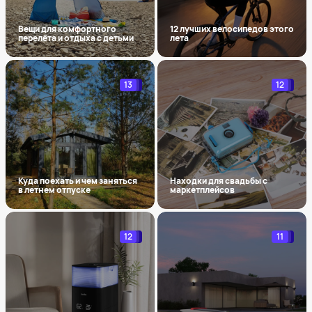
Вещи для комфортного
12 лучших велосипедов этого
перелёта и отдыха с детьми
лета
13
12
Куда поехать и чем заняться
Находки для свадьбы с
в летнем отпуске
маркетплейсов
12
11