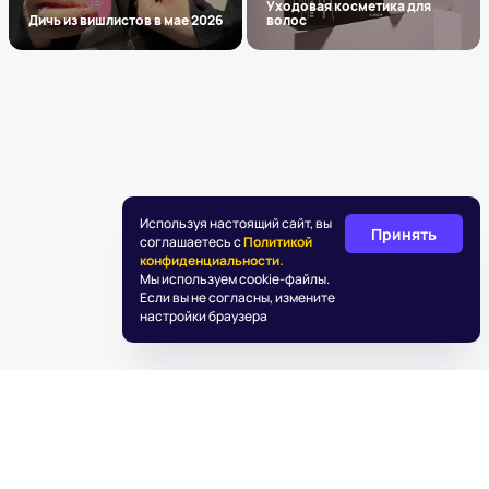
Уходовая косметика для
Дичь из вишлистов в мае 2026
волос
Используя настоящий сайт, вы
Принять
соглашаетесь с
Политикой
конфиденциальности.
Мы используем cookie-файлы.
Если вы не согласны, измените
настройки браузера
©
2026
«Подаркус»
Обработка персональных данных
Пользовательское соглашение
Информация об IT деятельности