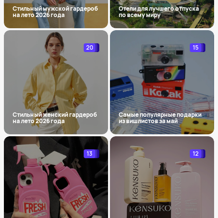
Стильный мужской гардероб
Отели для лучшего отпуска
на лето 2026 года
по всему миру
20
15
Стильный женский гардероб
Самые популярные подарки
на лето 2026 года
из вишлистов за май
13
12