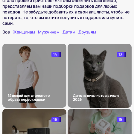
стало проще и приятнее! А чтобы облегчить ваш выбор,
представляем вам наши подборки подарков для любых
поводов. Не забудьте добавить их в свои вишлисты, чтобы не
потерять, то, что вы хотите получить в подарок или купить
сами.
Все
Женщинам
Мужчинам
Детям
Друзьям
14
13
14 вещей для стильного
Дичь из вишлистов в июле
образа первоклашки
2026
16
15