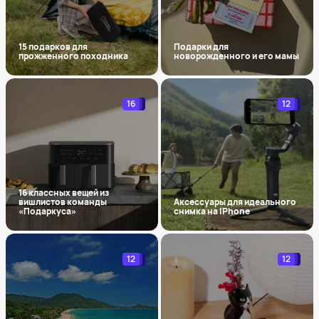
15 подарков для
Подарки для
прожженного походника
новорожденного и его мамы
16
12
16 классных вещей из
вишлистов команды
Аксессуары для идеального
«Подаркуса»
снимка на IPhone
12
12