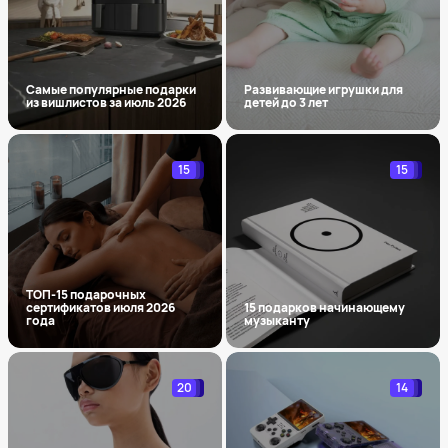
Самые популярные подарки
Развивающие игрушки для
из вишлистов за июль 2026
детей до 3 лет
15
15
ТОП-15 подарочных
сертификатов июля 2026
15 подарков начинающему
года
музыканту
20
14