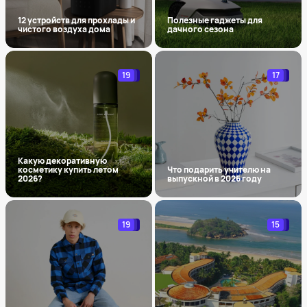
12 устройств для прохлады и
Полезные гаджеты для
чистого воздуха дома
дачного сезона
19
17
Какую декоративную
косметику купить летом
Что подарить учителю на
2026?
выпускной в 2026 году
19
15