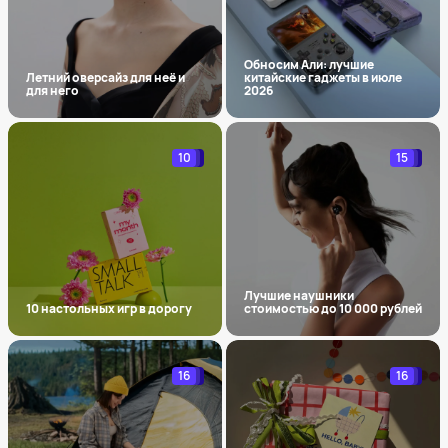
Обносим Али: лучшие
Летний оверсайз для неё и
китайские гаджеты в июле
для него
2026
10
15
Лучшие наушники
10 настольных игр в дорогу
стоимостью до 10 000 рублей
16
16