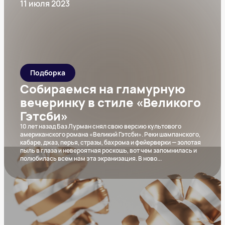
11 июля 2023
Подборка
Собираемся на гламурную
вечеринку в стиле «Великого
Гэтсби»
10 лет назад Баз Лурман снял свою версию культового
американского романа «Великий Гэтсби». Реки шампанского,
кабаре, джаз, перья, стразы, бахрома и фейерверки — золотая
пыль в глаза и невероятная роскошь, вот чем запомнилась и
полюбилась всем нам эта экранизация. В ново
...