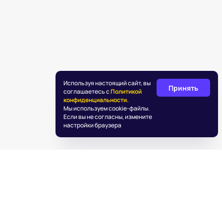
Используя настоящий сайт, вы
Принять
соглашаетесь с
Политикой
конфиденциальности.
Мы используем cookie-файлы.
Если вы не согласны, измените
настройки браузера
©
2026
«Подаркус»
Обработка персональных данных
Пользовательское соглашение
Информация об IT деятельности