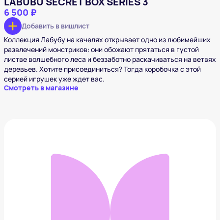
LABUBU SECRET BOX SERIES 3
6 500 ₽
Добавить в вишлист
Коллекция Лабубу на качелях открывает одно из любимейших
развлечений монстриков: они обожают прятаться в густой
листве волшебного леса и беззаботно раскачиваться на ветвях
деревьев. Хотите присоединиться? Тогда коробочка с этой
серией игрушек уже ждет вас.
Смотреть в магазине
Секретный Labubu The Monsters Big Into Energy