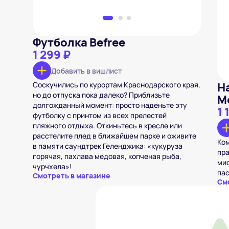
Футболка Befree
1 299 ₽
Добавить в вишлист
Соскучились по курортам Краснодарского края,
Н
но до отпуска пока далеко? Приблизьте
M
долгожданный момент: просто наденьте эту
1 
футболку с принтом из всех прелестей
пляжного отдыха. Откиньтесь в кресле или
расстелите плед в ближайшем парке и оживите
Ком
в памяти саундтрек Геленджика: «кукуруза
пр
горячая, пахлава медовая, копченая рыба,
мис
чурчхела»!
пас
Смотреть в магазине
См