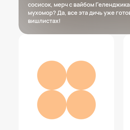
сосисок, мерч с вайбом Геленджика
мухомор? Да, все эта дичь уже гото
вишлистах!
Женские летние мюли PORTAL
17 990 ₽
Добавить в вишлист