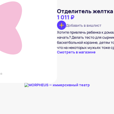
Отделитель желтка 
1 011 ₽
Добавить в вишлист
toto Dunk N’Egg
Хотите привлечь ребенка к домаш
₽
начать? Делать тесто для сырник
вишлист
баскетбольной корзине, детям т
что на некоторых мужьях тоже с
Смотреть в магазине