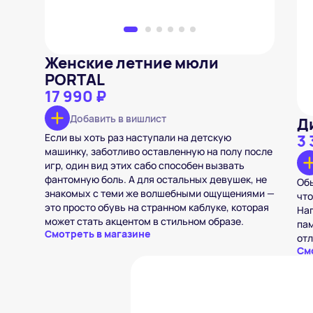
Женские летние мюли
PORTAL
17 990 ₽
Добавить в вишлист
Д
Если вы хоть раз наступали на детскую
3 
машинку, заботливо оставленную на полу после
игр, один вид этих сабо способен вызвать
фантомную боль. А для остальных девушек, не
Обы
знакомых с теми же волшебными ощущениями —
что
это просто обувь на странном каблуке, которая
Нап
может стать акцентом в стильном образе.
пам
Смотреть в магазине
отл
См