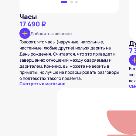
Часы
17 490 ₽
Добавить в вишлист
Говорят, что часы (наручные, напольные,
Д
настенные, любые другие) нельзя дарить на
7 
День рождения. Считается, что это приведет к
завершению отношений между одаряемым и
дарителем. Конечно, вы можете не верить в
Есл
приметы, но лучше не провоцировать разговоры
же,
о подтекстах такого презента.
как
Смотреть в магазине
См