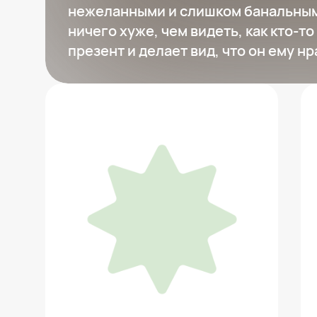
нежеланными и слишком банальными
ничего хуже, чем видеть, как кто-т
презент и делает вид, что он ему нр
Сковорода-вок Tefal Renew
6 599 ₽
Добавить в вишлист