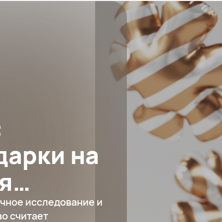
:
дарки на
я
чное исследование и
во считает