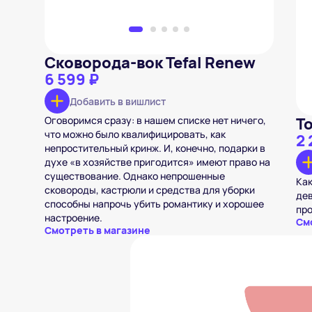
Сковорода-вок Tefal Renew
6 599 ₽
Добавить в вишлист
Оговоримся сразу: в нашем списке нет ничего,
Т
что можно было квалифицировать, как
2 
непростительный кринж. И, конечно, подарки в
духе «в хозяйстве пригодится» имеют право на
существование. Однако непрошенные
Как
сковороды, кастрюли и средства для уборки
дев
способны напрочь убить романтику и хорошее
про
настроение.
См
Смотреть в магазине