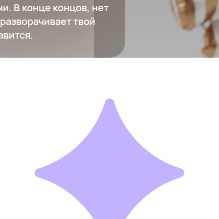
. В конце концов, нет
о разворачивает твой
авится.
Тонометр
2 265 ₽
Добавить в вишлист