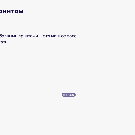
принтом
абавными принтами — это минное поле,
гать.
РЕКЛАМА