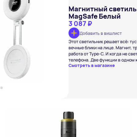
Магнитный светильн
MagSafe Белый
3 087 ₽
Добавить в вишлист
zi LM19 MagSafe Белый
₽
Этот светильник решает всё: тус
вишлист
вечные блики на лице. Магнит, т
работа от Type-C. И когда не св
телефона. Две функции в одном 
Смотреть в магазине