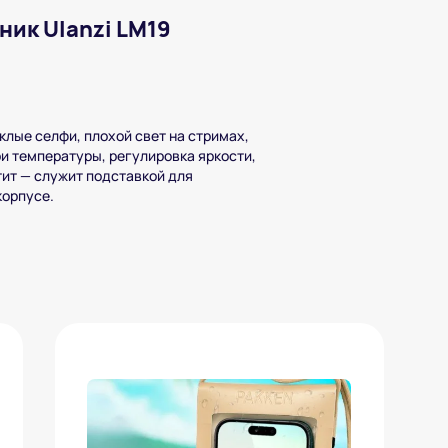
ик Ulanzi LM19
клые селфи, плохой свет на стримах,
ри температуры, регулировка яркости,
етит — служит подставкой для
корпусе.