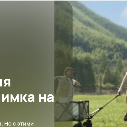
ля
нимка на
и. Но с этими