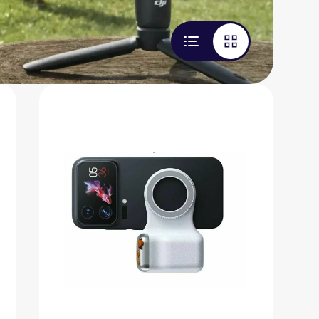
Фото-ручка для смартфона с
пультом и MagSafe
1 527 ₽
Добавить в вишлист