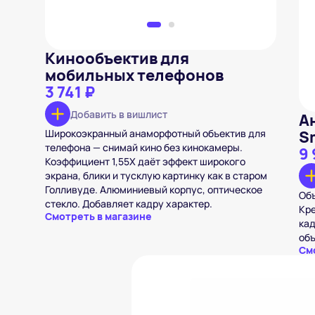
Кинообъектив для
мобильных телефонов
3 741 ₽
Добавить в вишлист
А
Широкоэкранный анаморфотный объектив для
S
телефона — снимай кино без кинокамеры.
9 
Коэффициент 1,55X даёт эффект широкого
экрана, блики и тусклую картинку как в старом
Голливуде. Алюминиевый корпус, оптическое
Объ
стекло. Добавляет кадру характер.
Кре
Смотреть в магазине
кад
объ
См