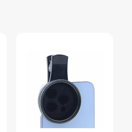
Светоуменьшающая линза
425 ₽
Добавить в вишлист