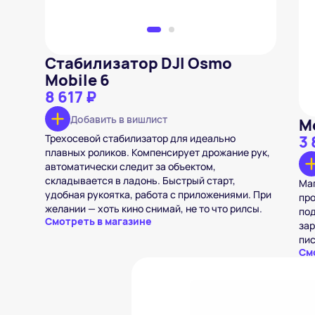
Стабилизатор DJI Osmo
Mobile 6
8 617 ₽
Добавить в вишлист
М
Трехосевой стабилизатор для идеально
3 
плавных роликов. Компенсирует дрожание рук,
автоматически следит за объектом,
складывается в ладонь. Быстрый старт,
Маг
удобная рукоятка, работа с приложениями. При
про
желании — хоть кино снимай, не то что рилсы.
под
Смотреть в магазине
зар
пис
См