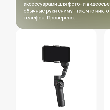
аксессуарами для фото- и видеосъ
обычные руки снимут так, что никто 
телефон. Проверено.
Стабилизатор DJI Osmo Mobile 6
8 617 ₽
Добавить в вишлист