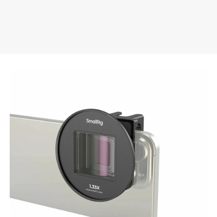
Анаморфный объектив для телефона SmallRig
9 995 ₽
Добавить в вишлист