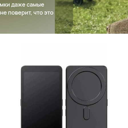
емки даже самые
не поверит, что это
Монитор для селфи Ulanzi VM1 MagSafe
3 841 ₽
Добавить в вишлист