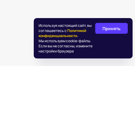
Используя настоящий сайт, вы
Принять
соглашаетесь с
Политикой
конфиденциальности.
Мы используем cookie-файлы.
Если вы не согласны, измените
настройки браузера
©
2026
«Подаркус»
Обработка персональных данных
Пользовательское соглашение
Информация об IT деятельности
info@podarkus.ru