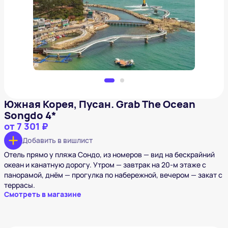
от
7 301 ₽
Добавить в вишлист
Южная Корея, Пусан. Grab The Ocean
Songdo 4*
от
7 301 ₽
Добавить в вишлист
Отель прямо у пляжа Сондо, из номеров — вид на бескрайний
океан и канатную дорогу. Утром — завтрак на 20-м этаже с
панорамой, днём — прогулка по набережной, вечером — закат с
террасы.
Смотреть в магазине