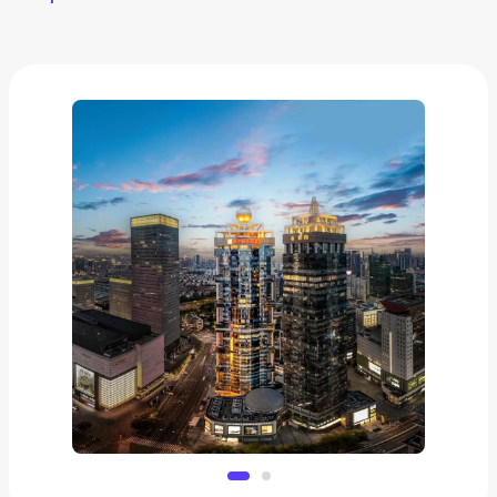
Китай, Шанхай. Hilton Garden Inn Shanghai Lujiazui
4*
от
10 145 ₽
Добавить в вишлист