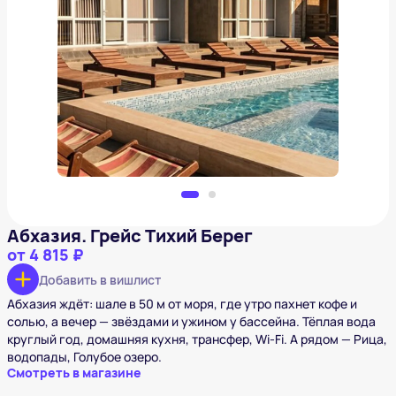
Абхазия. Грейс Тихий Берег
от
4 815 ₽
Добавить в вишлист
Абхазия. Грейс Тихий Берег
от
4 815 ₽
Добавить в вишлист
Абхазия ждёт: шале в 50 м от моря, где утро пахнет кофе и
солью, а вечер — звёздами и ужином у бассейна. Тёплая вода
круглый год, домашняя кухня, трансфер, Wi-Fi. А рядом — Рица,
водопады, Голубое озеро.
Смотреть в магазине