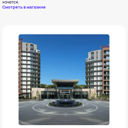
хочется.
Смотреть в магазине
Турция, Стамбул. Mövenpick Living Istanbul
Saklivadi 5*
от
13 979 ₽
Добавить в вишлист