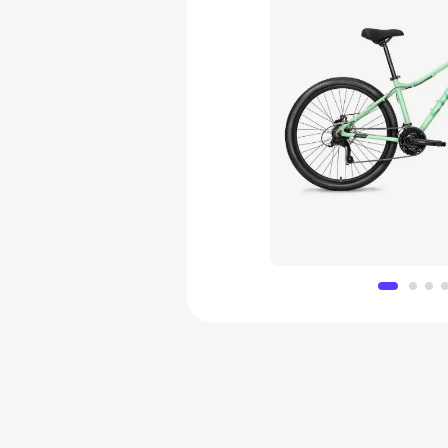
Велосипед горный Ste
49 443
Добавить в 