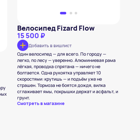
Велосипед Fizard Flow
15 500 ₽
Добавить в вишлист
Один велосипед — для всего. По городу —
легко, по лесу — уверенно. Алюминиевая рама
лёгкая, проводка спрятана — ничего не
болтается. Одна рукоятка управляет 10
скоростями: крутишь — и подъём уже не
страшен. Тормоза не боятся дождя, вилка
ару
сглаживает ямы, покрышки держат и асфальт, и
вных
грунт.
Смотреть в магазине