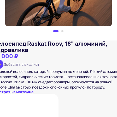
елосипед Raskat Roov, 18" алюминий,
идравлика
8 000 ₽
Добавить в вишлист
одской велосипед, который продуман до мелочей. Лёгкий алюмин
скоростей, гидравлические тормоза — останавливаешься точно т
 нужно. Вилка 100 мм съедает бордюры, блокируется на ровной
оге. Для быстрых поездок и спокойных прогулок по городу.
отреть в магазине