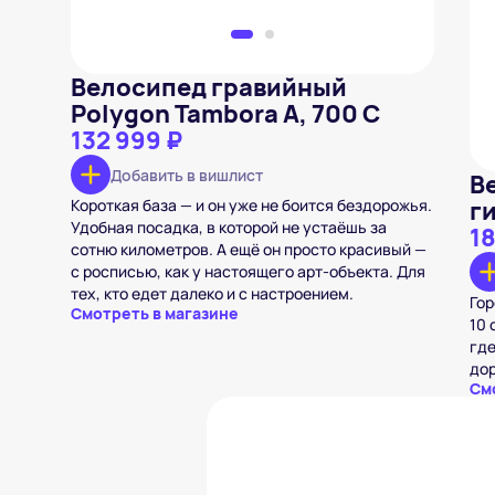
Велосипед гравийный
Polygon Tambora A, 700 С
132 999 ₽
Добавить в вишлист
В
Короткая база — и он уже не боится бездорожья.
г
Удобная посадка, в которой не устаёшь за
1
сотню километров. А ещё он просто красивый —
с росписью, как у настоящего арт-объекта. Для
тех, кто едет далеко и с настроением.
Гор
Смотреть в магазине
10 
где
дор
См