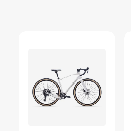
Велосипед гравийный Polygon
Tambora A, 700 С
132 999 ₽
Добавить в вишлист