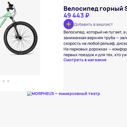
Велосипед горный St
49 443 ₽
Добавить в вишлист
Велосипед, который не пугает, 
rn Angel 1.0 26"
 ₽
заниженная верхняя труба — зале
скорость на любой рельеф, диск
вишлист
На парковых дорожках — комфорт
первых поездок и для тех, кто уж
Смотреть в магазине