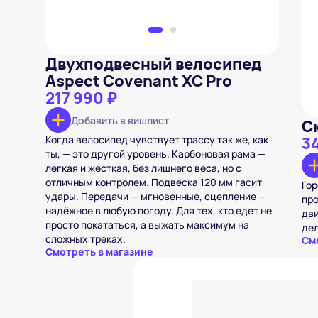
Двухподвесный велосипед
Aspect Covenant XC Pro
217 990 ₽
Добавить в вишлист
С
Когда велосипед чувствует трассу так же, как
3
ты, — это другой уровень. Карбоновая рама —
лёгкая и жёсткая, без лишнего веса, но с
отличным контролем. Подвеска 120 мм гасит
Гор
удары. Передачи — мгновенные, сцепление —
про
надёжное в любую погоду. Для тех, кто едет не
дви
просто покататься, а выжать максимум на
дел
сложных треках.
См
Смотреть в магазине