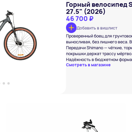
Горный велосипед S
27.5" (2026)
46 700 ₽
Добавить в вишлист
r Gradient STD 27.5"
Проверенный боец для грунтовок
)
 ₽
выносливая, без лишнего веса. В
Передачи Shimano — чёткие, тор
вишлист
покрышки держат трассу мёртво.
Надёжность в бюджетном форма
Смотреть в магазине