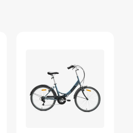
Велосипед складной Denton
Journey 24"
36 126 ₽
Добавить в вишлист