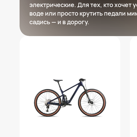
электрические. Для тех, кто хочет уе
воде или просто крутить педали ми
садись — и в дорогу.
Двухподвесный велосипед Aspect
Covenant XC Pro
217 990 ₽
Добавить в вишлист