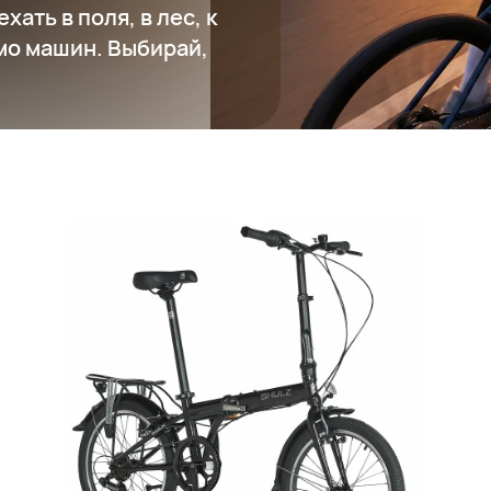
хать в поля, в лес, к
мо машин. Выбирай,
Складной велосипед SHULZ Max Multi
34 600 ₽
Добавить в вишлист