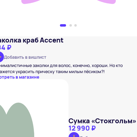
аколка краб Accent
84 ₽
Добавить в вишлист
ималистичные заколки для волос, конечно, хороши. Но кто
ажется украсить прическу таким милым пёсиком?!
отреть в магазине
Сумка «Стокгольм»
12 990 ₽