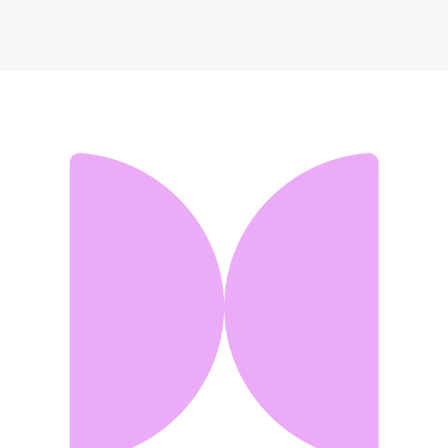
Заколка краб Accent
584 ₽
Добавить в вишлист