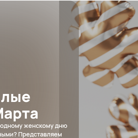
илые
Марта
ародному женскому дню
ными? Представляем