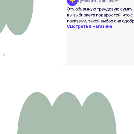
Добавить в вишлист
кгольм»
 ₽
Эту объемную трендовую сумку 
вы выбираете подарок той, что 
вишлист
показами, такой выбор она одобр
Смотреть в магазине