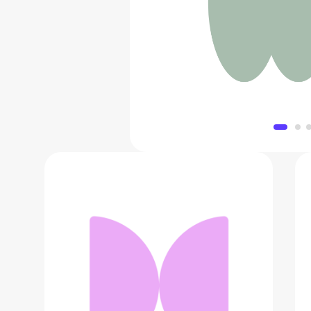
Сумка «Сто
12 990
Добавить в 
Набор блесков для губ
801 ₽