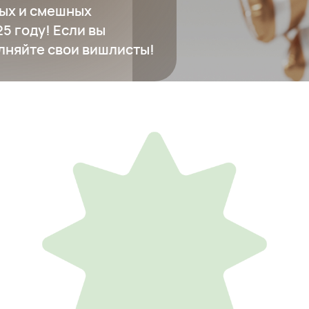
ых и смешных
5 году! Если вы
лняйте свои вишлисты!
10 метров скотча
540 ₽
Добавить в вишлист