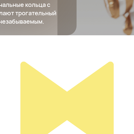
чальные кольца с
елают трогательный
 незабываемым.
Diamond District
72 048 ₽
Добавить в вишлист