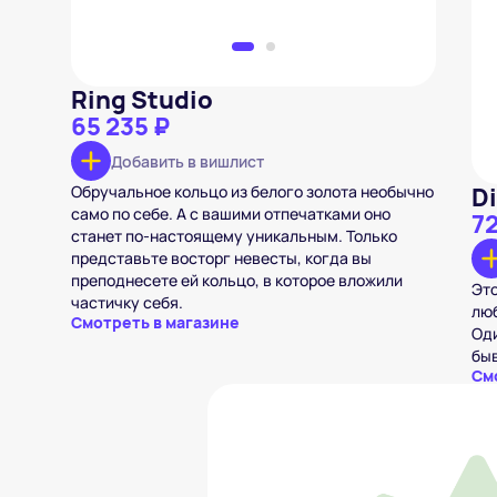
Ring Studio
65 235 ₽
Добавить в вишлист
Обручальное кольцо из белого золота необычно
D
само по себе. А с вашими отпечатками оно
72
станет по-настоящему уникальным. Только
представьте восторг невесты, когда вы
преподнесете ей кольцо, в которое вложили
Это
частичку себя.
люб
Смотреть в магазине
Оди
быв
См