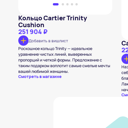
Кольцо Cartier Trinity
Cushion
251 904 ₽
Добавить в вишлист
Ca
Роскошное кольцо Trinity — идеальное
22
уравнение чистых линий, выверенных
пропорций и четкой формы. Предложение с
таким подарком воплотит самые смелые мечты
Наз
вашей любимой женщины.
себ
Смотреть в магазине
бл
Лак
на
См