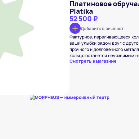
Платиновое обруча
Platika
52 500 ₽
Добавить в вишлист
арное кольцо Platika
 ₽
Фактурное, переливающееся коль
вишлист
ваши улыбки рядом друг с друго
прочного и долговечного металл
кольцо останется неуязвимым на
Смотреть в магазине