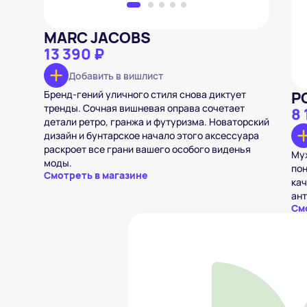
MARC JACOBS
13 390 ₽
Добавить в вишлист
Бренд-гений уличного стиля снова диктует
P
тренды. Сочная вишневая оправа сочетает
8 
детали ретро, гранжа и футуризма. Новаторский
дизайн и бунтарское начало этого аксессуара
раскроет все грани вашего особого виденья
Муж
моды.
пон
Смотреть в магазине
кач
ант
См