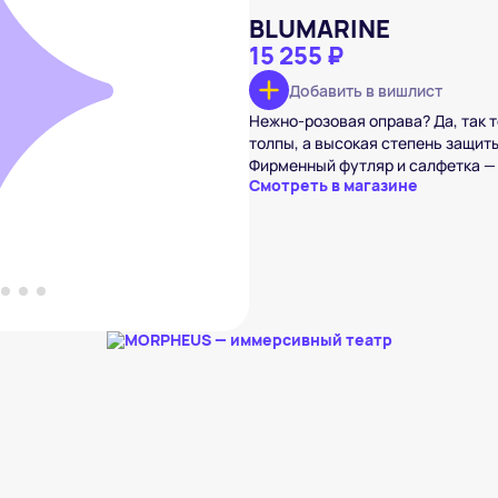
BLUMARINE
15 255 ₽
Добавить в вишлист
INE
 ₽
Нежно-розовая оправа? Да, так т
толпы, а высокая степень защит
вишлист
Фирменный футляр и салфетка — 
Смотреть в магазине