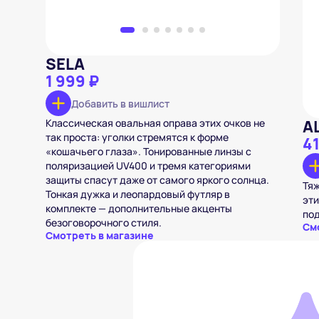
SELA
1 999 ₽
Добавить в вишлист
Классическая овальная оправа этих очков не
A
так проста: уголки стремятся к форме
41
«кошачьего глаза». Тонированные линзы с
поляризацией UV400 и тремя категориями
защиты спасут даже от самого яркого солнца.
Тяж
Тонкая дужка и леопардовый футляр в
эти
комплекте — дополнительные акценты
под
безоговорочного стиля.
См
Смотреть в магазине