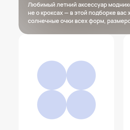
Любимый летний аксессуар модников
не о кроксах — в этой подборке вас
солнечные очки всех форм, размеро
SELA
1 999 ₽
Добавить в вишлист