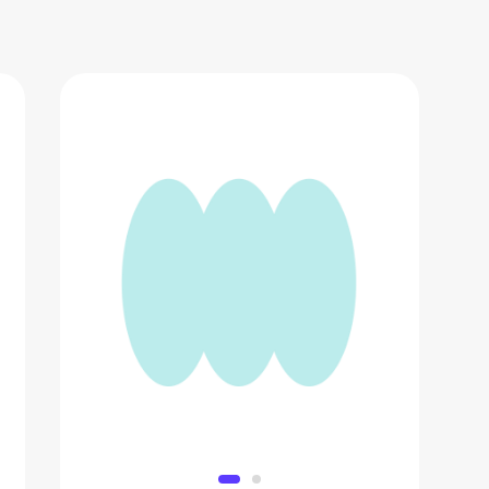
МФР массажный ролик для спины
фитнеса и йоги asanka
866 ₽
Добавить в вишлист