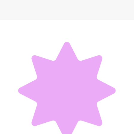
Сумка Ninetygo Urban sports duffle bag белый
5 990 ₽
Добавить в вишлист