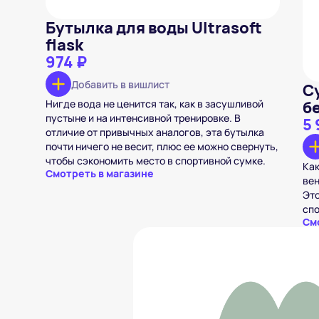
Бутылка для воды Ultrasoft
flask
974 ₽
Добавить в вишлист
Су
Нигде вода не ценится так, как в засушливой
б
пустыне и на интенсивной тренировке. В
5 
отличие от привычных аналогов, эта бутылка
почти ничего не весит, плюс ее можно свернуть,
чтобы сэкономить место в спортивной сумке.
Как
Смотреть в магазине
ве
Это
спо
См