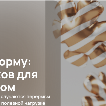
орму:
ов для
том
в случаются перерывы
к полезной нагрузке