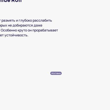
ide Roll
 размять и глубоко расслабить
орых не добираются даже
Особенно круто он прорабатывает
ет устойчивость.
РЕКЛАМА