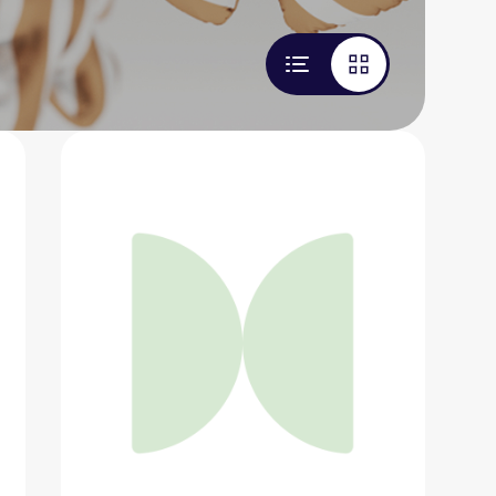
Умная скакалка Xiaomi WOLONOW
4 932 ₽
Добавить в вишлист