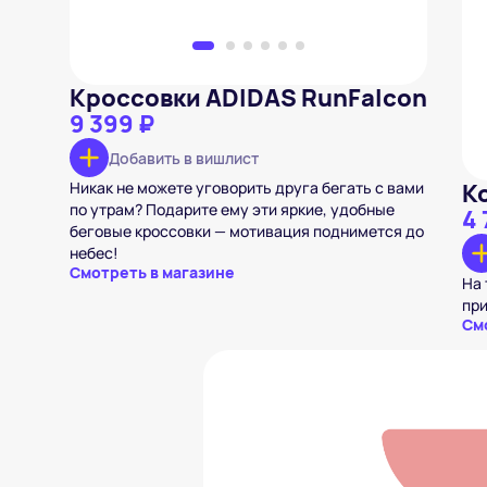
Кроссовки ADIDAS RunFalcon
9 399 ₽
Добавить в вишлист
Никак не можете уговорить друга бегать с вами
К
по утрам? Подарите ему эти яркие, удобные
4 
беговые кроссовки — мотивация поднимется до
небес!
Смотреть в магазине
На 
пр
См