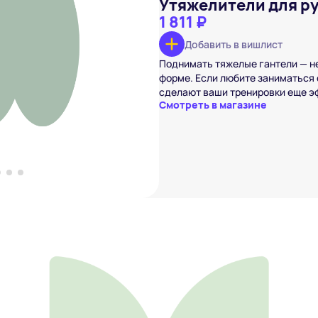
Утяжелители для рук
1 811 ₽
Добавить в вишлист
 и ног Start Up
₽
Поднимать тяжелые гантели — н
форме. Если любите заниматься
вишлист
сделают ваши тренировки еще э
Смотреть в магазине