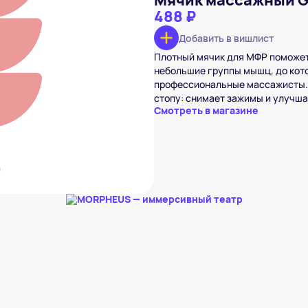
Мячик массажный Gl
488 ₽
Добавить в вишлист
 Glide Roll
Плотный мячик для МФР поможет
₽
небольшие группы мышц, до кот
вишлист
профессиональные массажисты. 
стопу: снимает зажимы и улучша
Смотреть в магазине