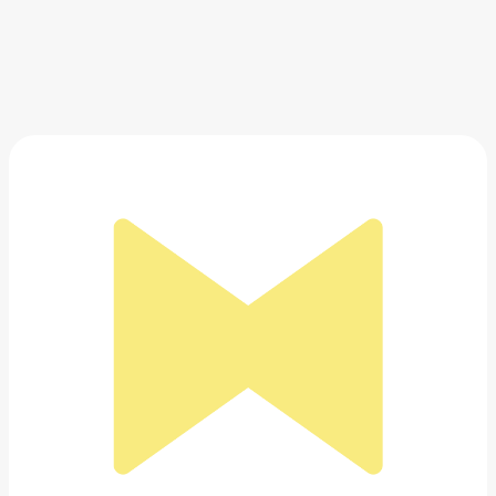
Серебряные позолоченные серьги-ковры
марокко LUTA Jewelry
42 000 ₽
Добавить в вишлист