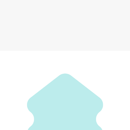
Генератор белого шума Sweet Dreams EcoHitek для сна
3 390 ₽