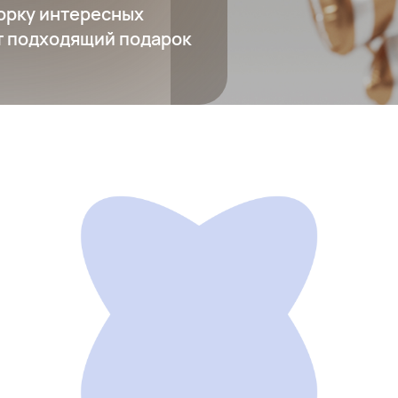
борку интересных
ет подходящий подарок
Умная бутылка для воды CrazyCap с УФ-стерилизатором (2-
го поколения)
9 990 ₽
Добавить в вишлист