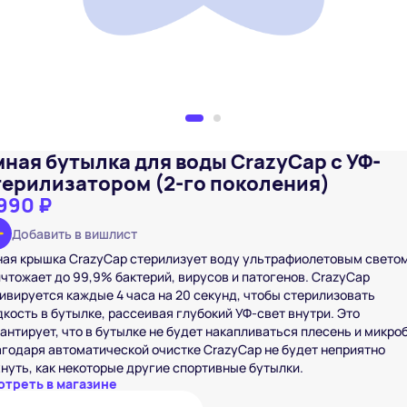
мная бутылка для воды CrazyCap с УФ-
терилизатором (2-го поколения)
990 ₽
Добавить в вишлист
ая крышка CrazyCap стерилизует воду ультрафиолетовым светом
чтожает до 99,9% бактерий, вирусов и патогенов. CrazyCap
ивируется каждые 4 часа на 20 секунд, чтобы стерилизовать
кость в бутылке, рассеивая глубокий УФ-свет внутри. Это
антирует, что в бутылке не будет накапливаться плесень и микро
годаря автоматической очистке CrazyCap не будет неприятно
нуть, как некоторые другие спортивные бутылки.
отреть в магазине