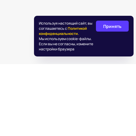
Используя настоящий сайт, вы
Принять
соглашаетесь с
Политикой
конфиденциальности.
Мы используем cookie-файлы.
Если вы не согласны, измените
настройки браузера
©
2026
«Подаркус»
Обработка персональных данных
Пользовательское соглашение
Информация об IT деятельности
info@podarkus.ru