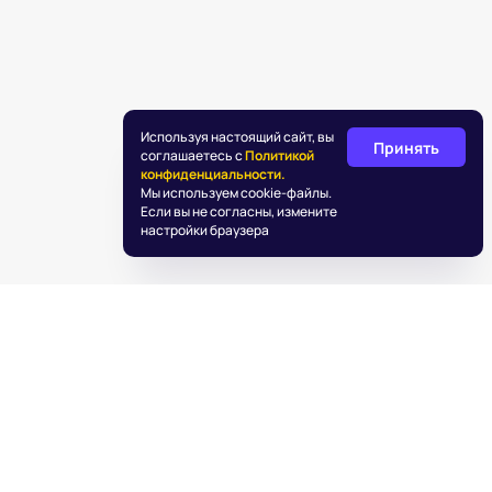
Используя настоящий сайт, вы
Принять
соглашаетесь с
Политикой
конфиденциальности.
Мы используем cookie-файлы.
Если вы не согласны, измените
настройки браузера
©
2026
«Подаркус»
Обработка персональных данных
Пользовательское соглашение
Информация об IT деятельности