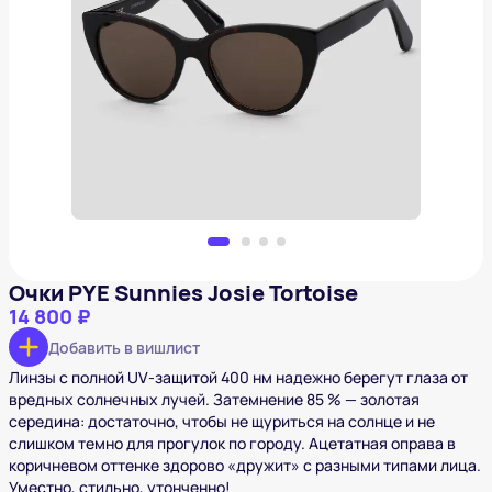
Очки PYE Sunnies Josie Tortoise
14 800 ₽
Добавить в вишлист
Очки PYE Sunnies Josie Tortoise
14 800 ₽
Добавить в вишлист
Линзы с полной UV‑защитой 400 нм надежно берегут глаза от
вредных солнечных лучей. Затемнение 85 % — золотая
середина: достаточно, чтобы не щуриться на солнце и не
слишком темно для прогулок по городу. Ацетатная оправа в
коричневом оттенке здорово «дружит» с разными типами лица.
Уместно, стильно, утонченно!