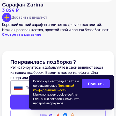
Сарафан Zarina
3 824 ₽
Добавить в вишлист
Короткий летний сарафан садится по фигуре, как влитой.
Нежная розовая клетка, простой крой и полная беззаботность.
Смотреть в магазине
Понравилась подборка ?
Регистрируйтесь и добавляйте в свой вишлист вещи
из наших подборок. Введите номер телефона. Для
входа или регистрации
Используя настоящий сайт, вы
Принять
соглашаетесь с
Политикой
Телефон
конфиденциальности.
Мы используем cookie-файлы.
Если вы не согласны, измените
Войти
настройки браузера
Еще