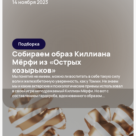
14 ноября 2023
Подборка
Собираем образ Киллиана
Мёрфи из «Острых
козырьков»‎
Мы понятия не имеем, можно ли воспитать в себе такую силу
воли и железобетонную уверенность, как у Томми‎. Не знаем
мы и какие актерские и психологические приемы использовал
в своей игре неподражаемый Киллиан Мёрфи. Но вот с
составлением гардероба, вдохновенного образом
...