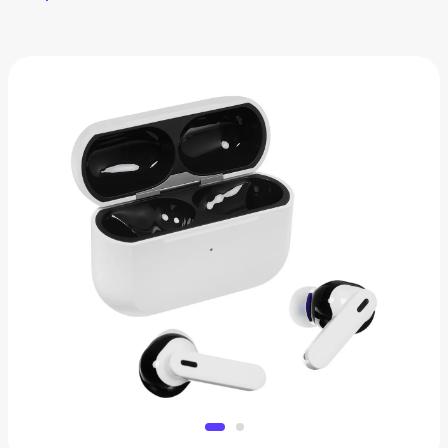
Беспрвоодные ИИ наушники ЯндексДропс с
Алисой
8 810 ₽
Добавить в вишлист