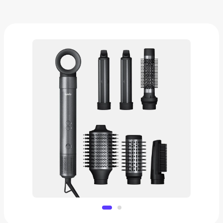
Фен-стайлер с ионизацией Tuvio HBI1412
7 641 ₽
Добавить в вишлист