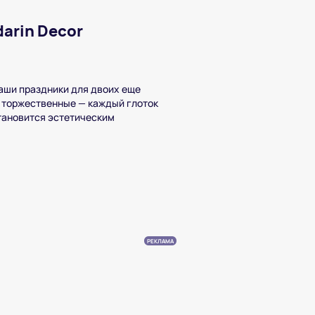
arin Decor
аши праздники для двоих еще
, торжественные — каждый глоток
тановится эстетическим
РЕКЛАМА