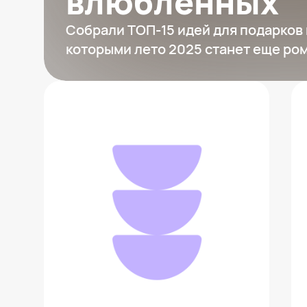
влюбленных
Собрали ТОП-15 идей для подарков
которыми лето 2025 станет еще ро
Игровая приставка Sony PlayStation
5 Slim
50 399 ₽
Добавить в вишлист