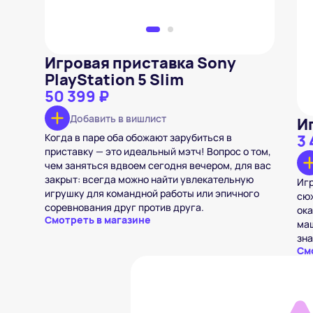
Игровая приставка Sony
PlayStation 5 Slim
50 399 ₽
Добавить в вишлист
Иг
Когда в паре оба обожают зарубиться в
3 
приставку — это идеальный мэтч! Вопрос о том,
чем заняться вдвоем сегодня вечером, для вас
закрыт: всегда можно найти увлекательную
Игр
игрушку для командной работы или эпичного
сюж
соревнования друг против друга.
ока
Смотреть в магазине
маш
зна
См