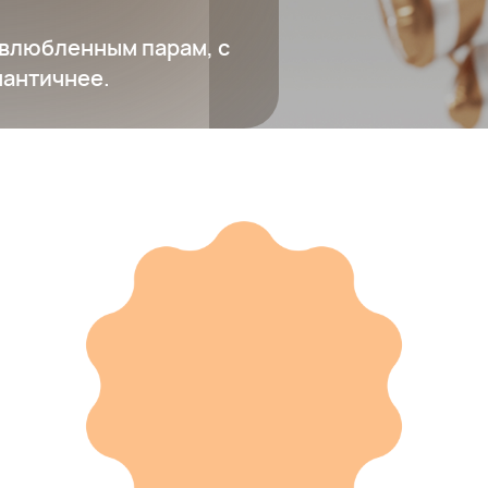
 влюбленным парам, с
мантичнее.
Игра Split Fiction
3 400 ₽
Добавить в вишлист