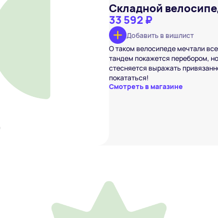
Складной велосипе
33 592 ₽
Добавить в вишлист
ипед тандем
О таком велосипеде мечтали все
 ₽
тандем покажется перебором, но 
вишлист
стесняется выражать привязанно
покататься!
Смотреть в магазине