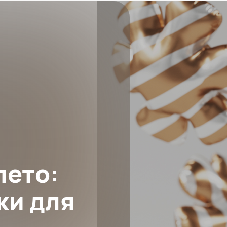
лето:
ки для