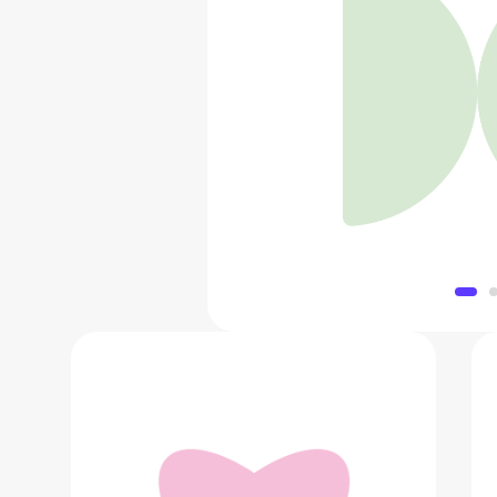
Складной велос
33 592
Добавить в 