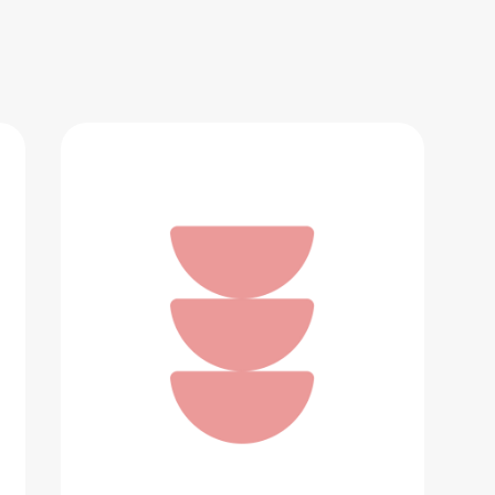
Увлажнитель воздуха QYRON UH601
7 765 ₽
Добавить в вишлист