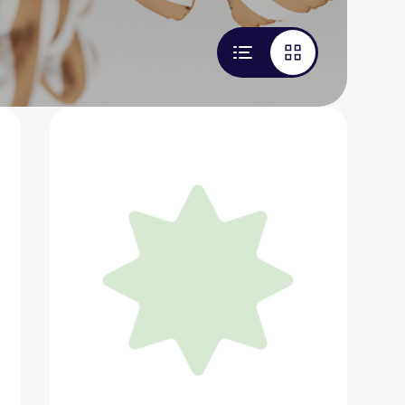
Покрывало для пикника компактное
MATADOR Pocket Blanket 4.0
2 500 ₽
Добавить в вишлист