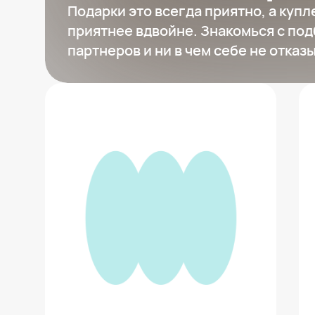
Подарки это всегда приятно, а куп
приятнее вдвойне. Знакомься с под
партнеров и ни в чем себе не отказ
Настольная игра "Носочные
монстры"
1 790 ₽
Добавить в вишлист