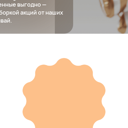
ленные выгодно —
боркой акций от наших
ывай.
Игрушка "Единорог"
700 ₽
Добавить в вишлист