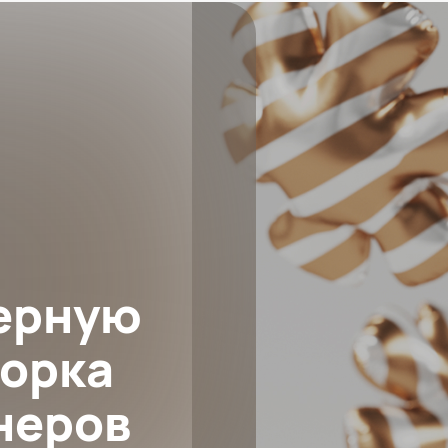
ерную
борка
неров