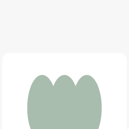
Телевизор Samsung UE43T5300AUXRU, 43", FULL HD
31 441 ₽
Добавить в вишлист