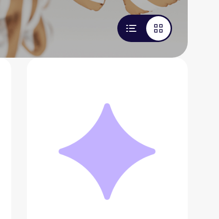
Туалетная вода Carolina Herrera bad
boy
12 359 ₽
Добавить в вишлист