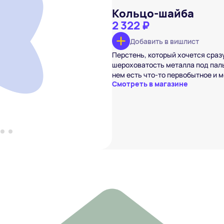
Кольцо-шайба
2 322 ₽
Добавить в вишлист
айба
₽
Перстень, который хочется сразу
шероховатость металла под паль
вишлист
нем есть что-то первобытное и 
Смотреть в магазине