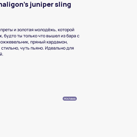
ligon's juniper sling
апреты и золотая молодёжь, которой
ак, будто ты только что вышел из бара с
можжевельник, пряный кардамон,
 стильно, чуть пьяно. Идеально для
й.
РЕКЛАМА