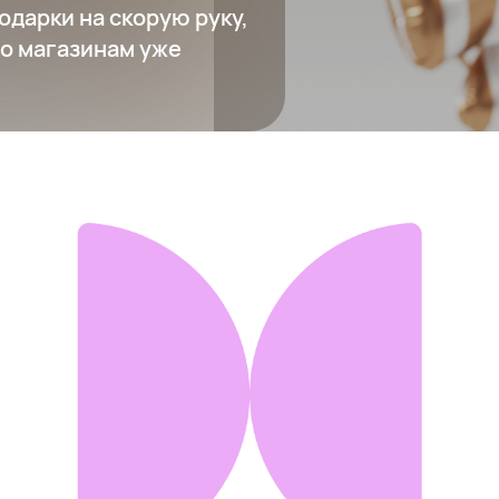
одарки на скорую руку,
по магазинам уже
Аэрогриль
11 319 ₽
Добавить в вишлист