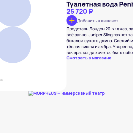
Туалетная вода Penha
25 720 ₽
Добавить в вишлист
Представь Лондон 20-х: джаз, з
on's juniper sling
 ₽
всё равно. Juniper Sling пахнет т
бокалом сухого джина. Свежий 
вишлист
тёплая вишня и амбра. Уверенно,
вечера, когда хочется быть собо
Смотреть в магазине