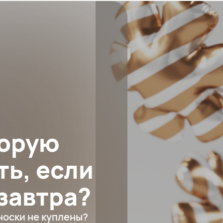
корую
ть, если
завтра?
 носки не куплены?