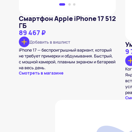
Смартфон Apple iPhone 17 512
ГБ
89 467 ₽
Добавить в вишлист
У
iPhone 17 — беспроигрышный вариант, который
9 
не требует примерки и обдумывания. Быстрый,
с мощной камерой, плавным экраном и батареей
на весь день.
Ког
Смотреть в магазине
Янд
вст
усл
реа
См