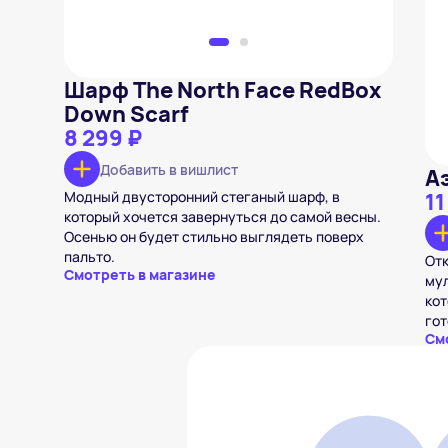
Шарф The North Face RedBox
Down Scarf
8 299 ₽
Добавить в вишлист
А
Модный двусторонний стеганый шарф, в
11
который хочется завернуться до самой весны.
Осенью он будет стильно выглядеть поверх
пальто.
Отк
Смотреть в магазине
мул
кот
гот
См