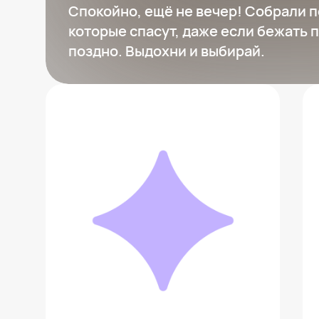
Спокойно, ещё не вечер! Собрали п
которые спасут, даже если бежать 
поздно. Выдохни и выбирай.
Шарф The North Face RedBox Down
Scarf
8 299 ₽
Добавить в вишлист