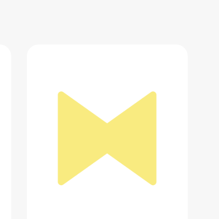
Крем для лица The Act
804 ₽
Добавить в вишлист