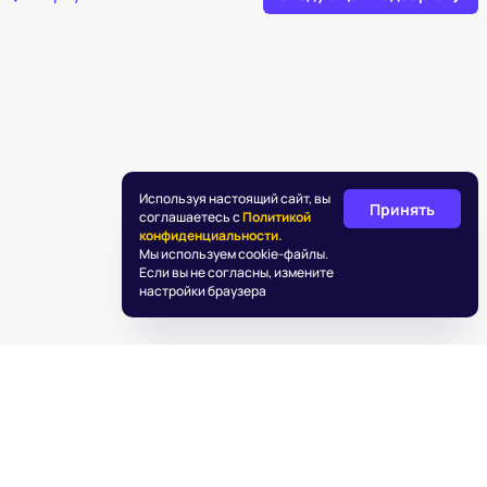
Используя настоящий сайт, вы
Принять
соглашаетесь с
Политикой
конфиденциальности.
Мы используем cookie-файлы.
Если вы не согласны, измените
настройки браузера
©
2026
«Подаркус»
Обработка персональных данных
Пользовательское соглашение
Информация об IT деятельности