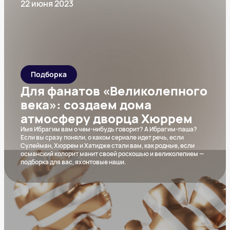
22 июня 2023
Подборка
Для фанатов «Великолепного
века»: создаем дома
атмосферу дворца Хюррем
Имя Ибрагим вам о чем-нибудь говорит? А Ибрагим-паша?
Если вы сразу поняли, о каком сериале идет речь, если
Сулейман, Хюррем и Хатидже стали вам, как родные, если
османский колорит манит своей роскошью и великолепием —
подборка для вас, яхонтовые наши.