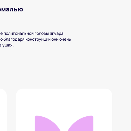
 эмалью
е полигональной головы ягуара.
о благодаря конструкции они очень
а ушах.