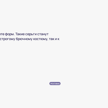
те форм. Такие серьги станут
строгому брючному костюму, так и к
РЕКЛАМА