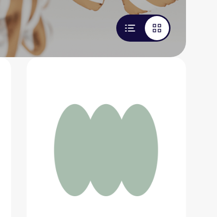
Серьги из золочёного серебра
5 000 ₽
Добавить в вишлист