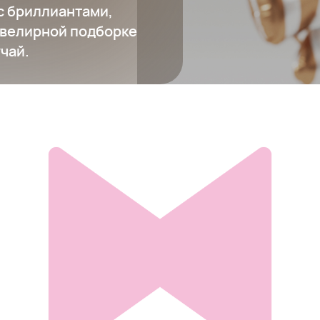
с бриллиантами,
ювелирной подборке
чай.
Серьги из золота с белыми и черными бриллиантами
44 000 ₽
Добавить в вишлист