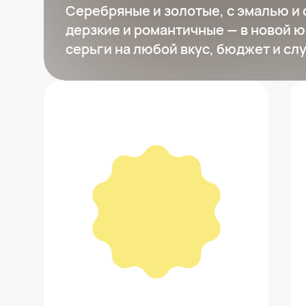
Серебряные и золотые, с эмалью и 
дерзкие и романтичные — в новой 
серьги на любой вкус, бюджет и слу
Серьги из серебра с ситаллами и
сиреневыми фианитами
7 200 ₽
Добавить в вишлист