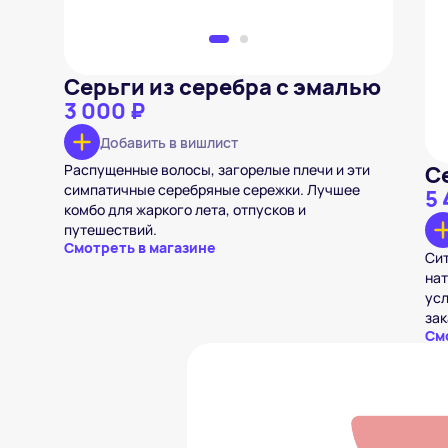
Серьги из серебра с эмалью
3 000 ₽
Добавить в вишлист
Распущенные волосы, загорелые плечи и эти
С
симпатичные серебряные сережки. Лучшее
5 
комбо для жаркого лета, отпусков и
путешествий.
Смотреть в магазине
Сит
нат
усл
зак
См