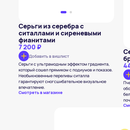
Серьги из серебра с
ситаллами и сиреневыми
фианитами
7 200 ₽
С
Добавить в вишлист
б
Серьги с ультрамодным эффектом градиента,
4
который сошел прямиком с подиумов и показов.
Необыкновенные переливы ситалла
гарантируют сногсшибательное визуальное
Пче
впечатление.
обо
Смотреть в магазине
бел
поч
См