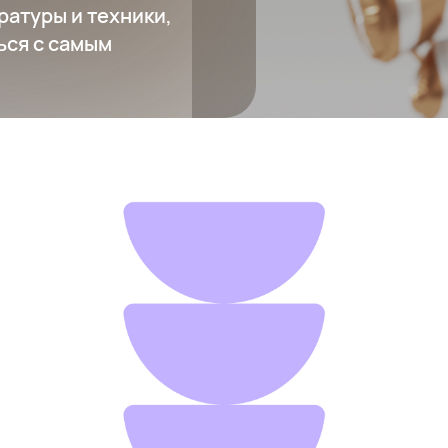
ратуры и техники,
ься с самым
Лампа с имитацией солнечного света Yeelight Sunset
1 573 ₽
Добавить в вишлист