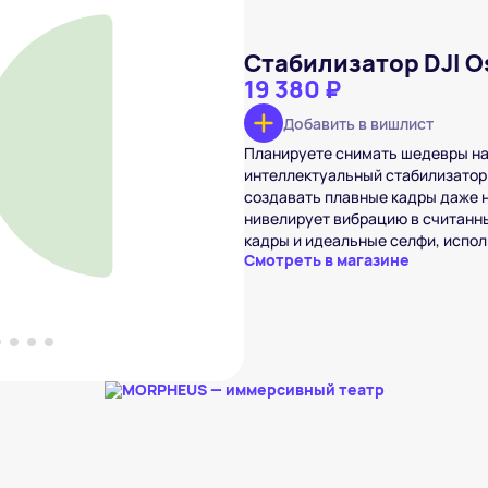
Стабилизатор DJI O
19 380 ₽
Добавить в вишлист
Планируете снимать шедевры на
Osmo Mobile 6
 ₽
интеллектуальный стабилизатор
создавать плавные кадры даже н
вишлист
нивелирует вибрацию в считанн
кадры и идеальные селфи, испо
Смотреть в магазине