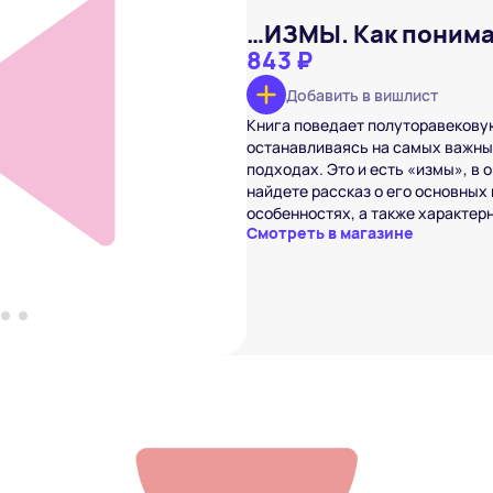
…ИЗМЫ. Как поним
843 ₽
Добавить в вишлист
Книга поведает полуторавекову
ть фотографию
₽
останавливаясь на самых важных
подходах. Это и есть «измы», в 
вишлист
найдете рассказ о его основных
особенностях, а также характе
Смотреть в магазине