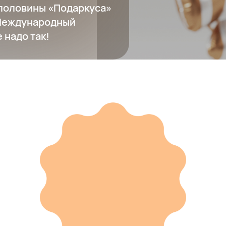
половины «Подаркуса»
 Международный
 надо так!
Кольцо
50 590 ₽
Добавить в вишлист