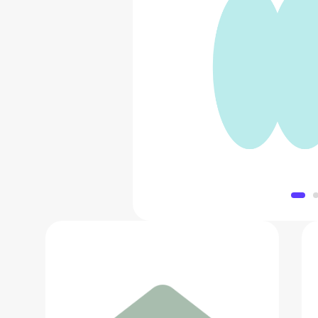
Иррига
14 487
Добавить в 