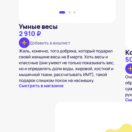
Умные весы
2 910 ₽
Добавить в вишлист
Жаль, конечно, того добряка, который подарил
К
своей женщине весы на 8 марта. Хоть весы и
5
классные (они умеют не только показывать вес,
но и определять доли воды, жировой, костной и
мышечной ткани, рассчитывать ИМТ), такой
Оче
подарок слишком похож на насмешку.
обр
Смотреть в магазине
сра
рук
См