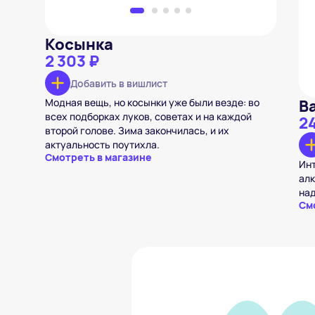
Косынка
2 303 ₽
Добавить в вишлист
Модная вещь, но косынки уже были везде: во
В
всех подборках луков, советах и на каждой
2
второй голове. Зима закончилась, и их
актуальность поутихла.
Смотреть в магазине
Инт
алк
над
См