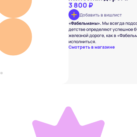
3 800 ₽
Добавить в вишлист
дорога
«Фабельманы».
Мы всегда подоз
₽
детстве определяют успешное б
вишлист
железной дороге, как в «Фабельм
исполниться.
Смотреть в магазине