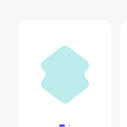
Крем-миорелаксант для лица
против морщин
800 ₽
Добавить в вишлист