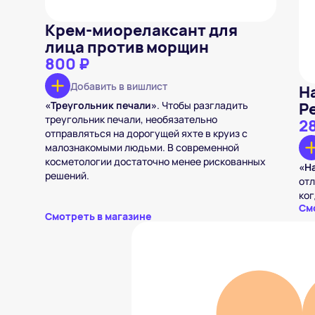
Крем-миорелаксант для
лица против морщин
800 ₽
Добавить в вишлист
Н
«Треугольник печали»
. Чтобы разгладить
Р
треугольник печали, необязательно
2
отправляться на дорогущей яхте в круиз с
малознакомыми людьми. В современной
косметологии достаточно менее рискованных
«Н
решений.
отл
ког
См
Смотреть в магазине