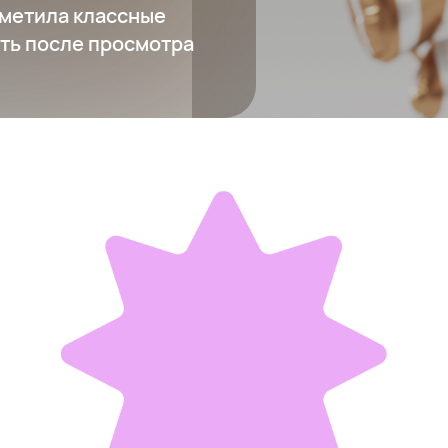
тметила классные
еть после просмотра
Солнцезащитные очки TOM FORD
51 550 ₽
Добавить в вишлист