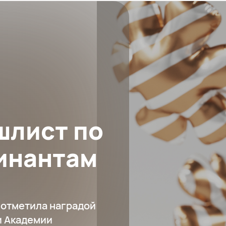
ишлист по
инантам
 отметила наградой
и Академии