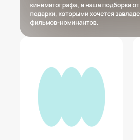
кинематографа, а наша подборка о
подарки, которыми хочется завлад
фильмов-номинантов.
Вращающиеся глазки
118 ₽
Добавить в вишлист