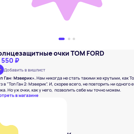
олнцезащитные очки TOM FORD
 550 ₽
Добавить в вишлист
оп Ган: Мэверик».
Нам никогда не стать такими же крутыми, как Т
з в "Топ Ган 2: Мэверик". И, скорее всего, не повторить ни одного 
ка. Но уж очки, как у него, позволить себе мы точно можем.
отреть в магазине