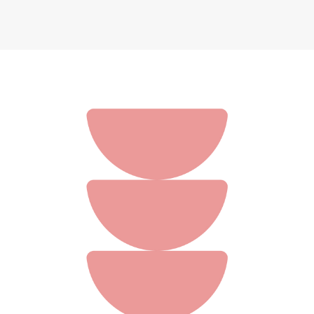
На Западном фронте без перемен I Эрих Ремарк
289 ₽
Добавить в вишлист