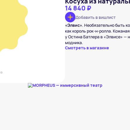
Косуха из натураль
14 840 ₽
Добавить в вишлист
альной кожи
«Элвис»
. Необязательно быть к
 ₽
как король рок-н-ролла. Кожаная
вишлист
у Остина Батлера в «Элвисе» —
модника.
Смотреть в магазине