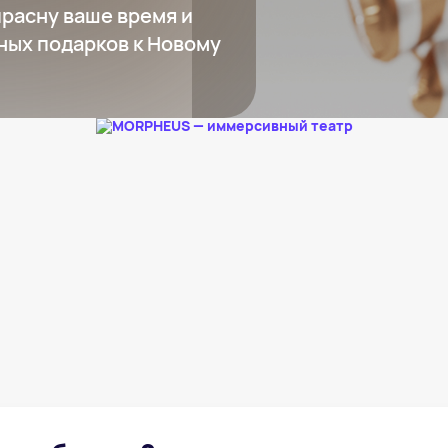
прасну ваше время и
ных подарков к Новому