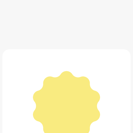
VIVIENNE SABO Тушь для ресниц со сценическим
эффектом Cabaret Premiere
471 ₽
Добавить в вишлист