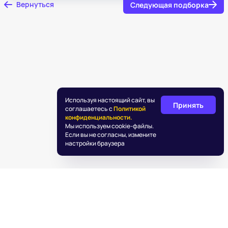
Вернуться
Следующая подборка
Используя настоящий сайт, вы
Принять
соглашаетесь с
Политикой
конфиденциальности.
Мы используем cookie-файлы.
Если вы не согласны, измените
настройки браузера
©
2026
«Подаркус»
Обработка персональных данных
Пользовательское соглашение
Информация об IT деятельности