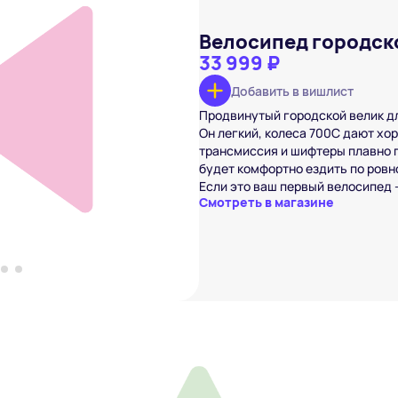
Велосипед городско
33 999 ₽
Добавить в вишлист
Продвинутый городской велик дл
енский Stern Urban
 ₽
Он легкий, колеса 700С дают хо
трансмиссия и шифтеры плавно п
вишлист
будет комфортно ездить по ровн
Если это ваш первый велосипед 
Смотреть в магазине