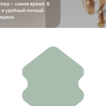
пед — самое время. В
 и удобный личный
педали.
Городской велосипед Foffa Single
70 000 ₽
Добавить в вишлист