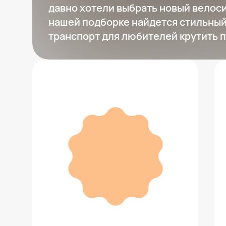
давно хотели выбрать новый велоси
нашей подборке найдется стильный
транспорт для любителей крутить 
Велосипед LINUS ROADSTER
CLASSIC BLACK M
52 000 ₽
Добавить в вишлист