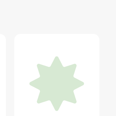
Электровелосипед Ruff Cycles
Biggie CX
599 000 ₽
Добавить в вишлист