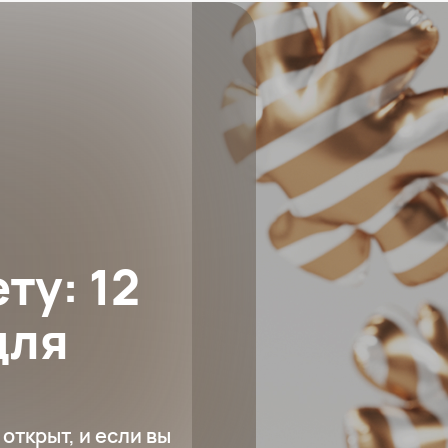
ту: 12
для
открыт, и если вы