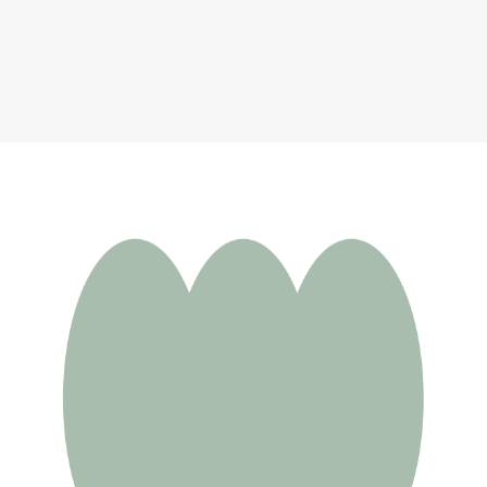
Велосипед складной HORH T16
49 723 ₽
Добавить в вишлист