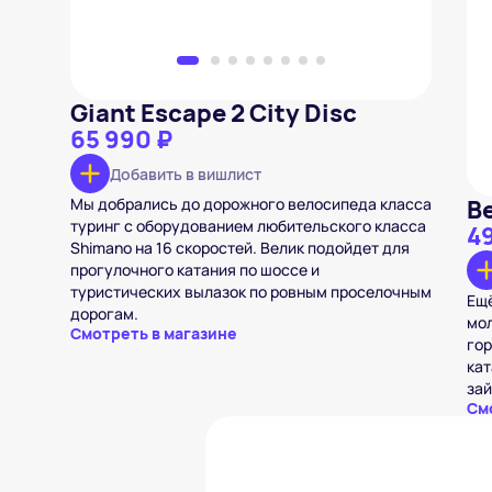
Giant Escape 2 City Disc
65 990 ₽
Добавить в вишлист
Мы добрались до дорожного велосипеда класса
В
туринг с оборудованием любительского класса
49
Shimano на 16 скоростей. Велик подойдет для
прогулочного катания по шоссе и
туристических вылазок по ровным проселочным
Ещё
дорогам.
мол
Смотреть в магазине
гор
кат
зай
См