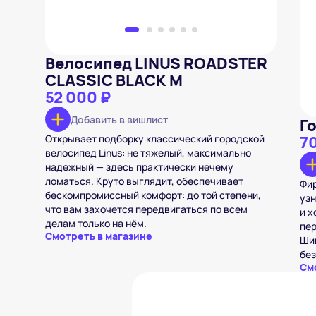
Велосипед LINUS ROADSTER
CLASSIC BLACK M
52 000 ₽
Добавить в вишлист
Г
Открывает подборку классический городской
7
велосипед Linus: не тяжелый, максимально
надежный — здесь практически нечему
ломаться. Круто выглядит, обеспечивает
Фир
бескомпромиссный комфорт: до той степени,
узн
что вам захочется передвигаться по всем
и 
делам только на нём.
пер
Смотреть в магазине
Шин
бе
См