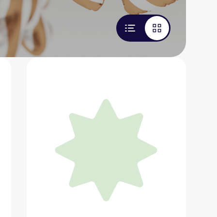
Портативный беспроводной
автомобильный пылесос Baseus A5
Air
3 722 ₽
Добавить в вишлист