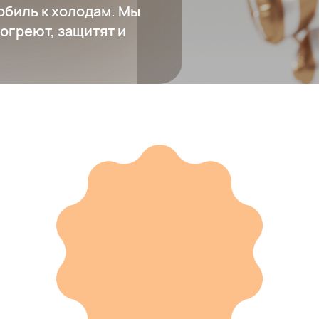
обиль к холодам. Мы
огреют, защитят и
Ручная эспрессо кофеварка Wacaco Minipresso NS2
8 731 ₽
Добавить в вишлист