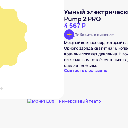
Умный электрически
Pump 2 PRO
4 567 ₽
Добавить в вишлист
с Xiaomi Mijia Pump 2
Мощный компрессор, который нак
₽
Одного заряда хватит на 16 колё
времени покажет давление. В ко
вишлист
система: вам остаётся только з
сделает всё сам.
Смотреть в магазине