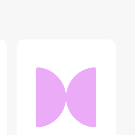
Складная лопата NexTool
2 046 ₽
Добавить в вишлист