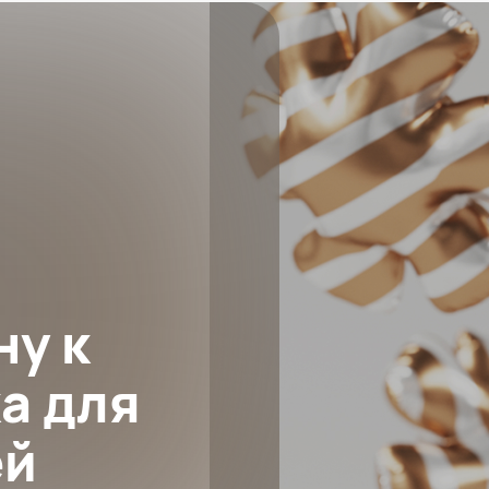
ну к
а для
ей