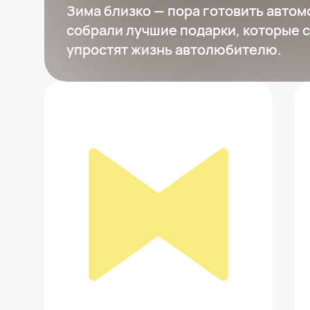
Зима близко — пора готовить автом
собрали лучшие подарки, которые с
упростят жизнь автолюбителю.
Ароматизатор воздуха Mijia Smart
Fragrance
8 497 ₽
Добавить в вишлист