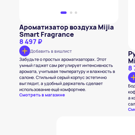
Ароматизатор воздуха Mijia
Smart Fragrance
8 497 ₽
Добавить в вишлист
Р
Забудьте о простых ароматизаторах. Этот
M
умный гаджет сам регулирует интенсивность
8 
аромата, учитывая температуру и влажность в
салоне. Стильный серый корпус эстетично
выглядит, а удобный держатель сделает
Бод
использование ещё комфортнее.
коф
Смотреть в магазине
а к
сал
См