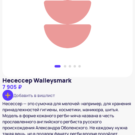
Несессер Walleysmark
7 905 ₽
Добавить в вишлист
Несессер Walleysmark
7 905 ₽
Добавить в вишлист
Несессер — это сумочка для мелочей: например, для хранения
принадлежностей гигиены, косметики, маникюра, шитья.
Модель в форме кожаного регби-мяча названа в честь
прославленного английского регбиста русского
происхождения Александра Оболенского. Не каждому нужна
такая вещь, но в подарок фанату регби вполне подойдет.