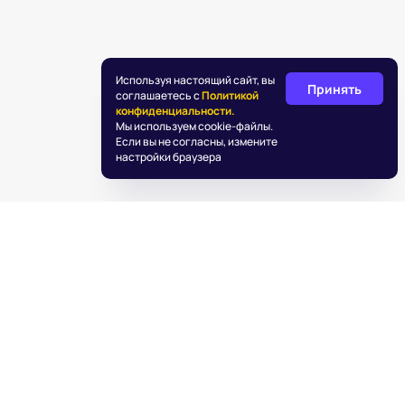
Используя настоящий сайт, вы
Принять
соглашаетесь с
Политикой
конфиденциальности.
Мы используем cookie-файлы.
Если вы не согласны, измените
настройки браузера
©
2026
«Подаркус»
Обработка персональных данных
Пользовательское соглашение
Информация об IT деятельности
info@podarkus.ru