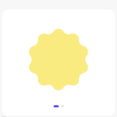
Интерьерное изделие из керамики YamCase
красное
1 500 ₽
Добавить в вишлист