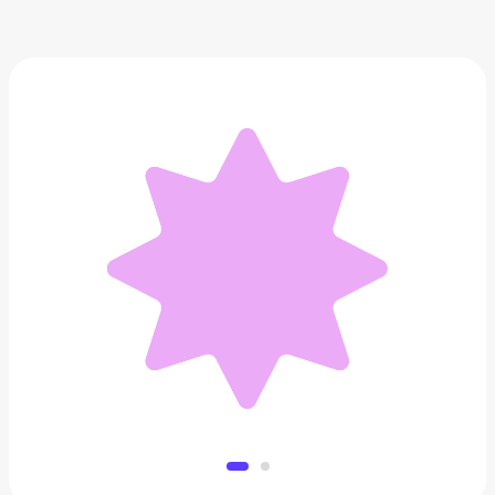
Охладитель для пива и других напитков
BeerChiller (2 шт)
990 ₽
Добавить в вишлист