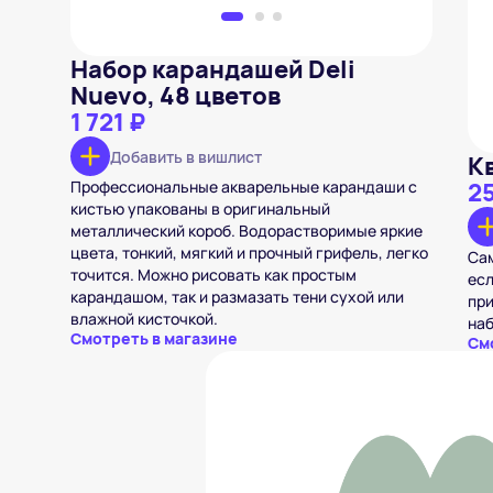
Набор карандашей Deli
Nuevo, 48 цветов
1 721 ₽
Добавить в вишлист
К
Профессиональные акварельные карандаши с
2
кистью упакованы в оригинальный
металлический короб. Водорастворимые яркие
цвета, тонкий, мягкий и прочный грифель, легко
Сам
точится. Можно рисовать как простым
есл
карандашом, так и размазать тени сухой или
при
влажной кисточкой.
наб
Смотреть в магазине
См