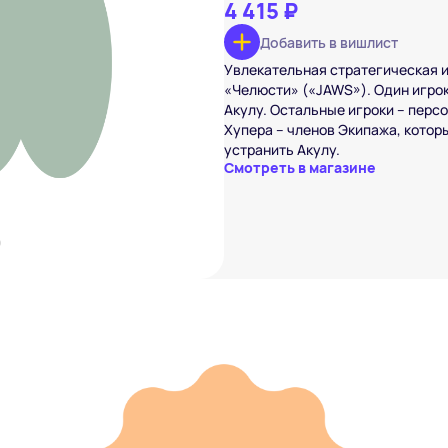
4 415 ₽
Добавить в вишлист
Увлекательная стратегическая 
sburger «Челюсти»
₽
«Челюсти» («JAWS»). Один игрок
Акулу. Остальные игроки – перс
вишлист
Хупера – членов Экипажа, котор
устранить Акулу.
Смотреть в магазине