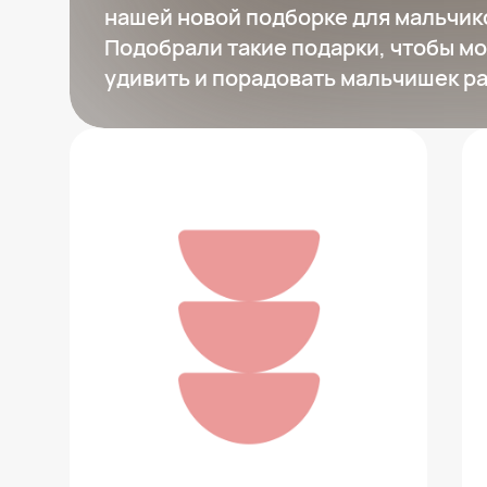
нашей новой подборке для мальчико
Подобрали такие подарки, чтобы м
удивить и порадовать мальчишек ра
Набор LEGO «Солнечная птица»
Шури
4 799 ₽
Добавить в вишлист