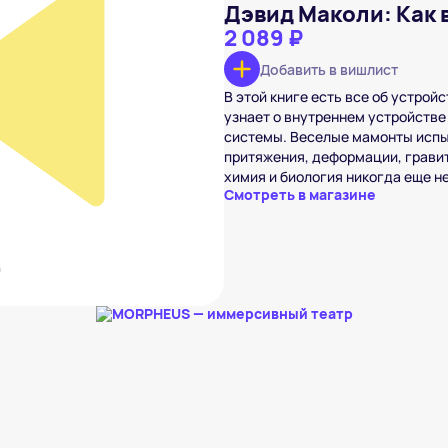
Дэвид Маколи: Как 
2 089 ₽
Добавить в вишлист
В этой книге есть все об устро
 все устроено
₽
узнает о внутреннем устройстве
системы. Веселые мамонты испы
вишлист
притяжения, деформации, гравит
химия и биология никогда еще н
Смотреть в магазине