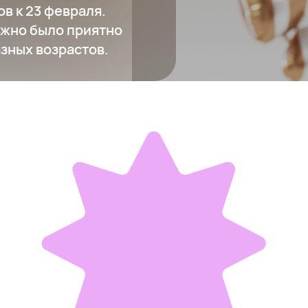
в к 23 февраля.
ожно было приятно
зных возрастов.
Фигурка Schleich Постозух
1 855 ₽
Добавить в вишлист