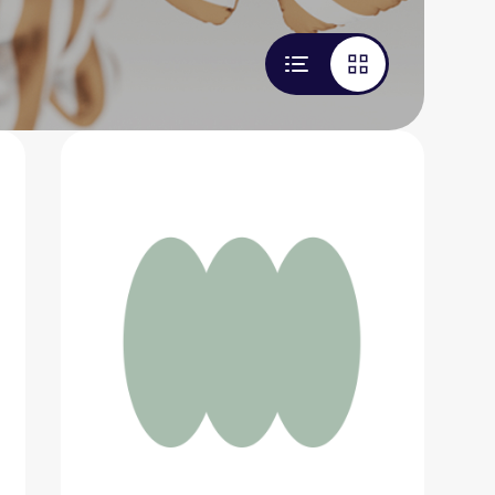
Детский скейтборд G-Duck
1 964 ₽
Добавить в вишлист