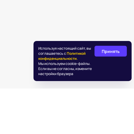
Используя настоящий сайт, вы
Принять
соглашаетесь с
Политикой
конфиденциальности.
Мы используем cookie-файлы.
Если вы не согласны, измените
настройки браузера
©
2026
«Подаркус»
Обработка персональных данных
Пользовательское соглашение
Информация об IT деятельности