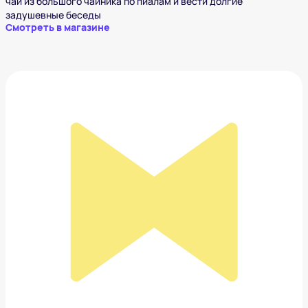
чай из большого чайника по пиалам и вести долгие
задушевные беседы
Смотреть в магазине
Путь чая. Виногродский Б. Б.
3 723 ₽
Добавить в вишлист