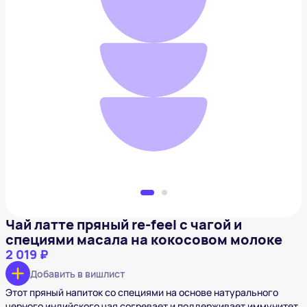
Чай латте пряный re-feel c чагой и специями
масала на кокосовом молоке
2 019 ₽
Добавить в вишлист
Чай латте пряный re-feel c чагой и
специями масала на кокосовом молоке
2 019 ₽
Добавить в вишлист
Этот пряный напиток со специями на основе натурального
черного индийского чая согревает и поддерживает иммунитет.