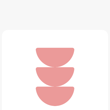
Чайник для плиты с эмалированным покрытием
внутри Magma «Сайгон»
2 936 ₽
Добавить в вишлист