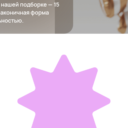
В нашей подборке — 15
 лаконичная форма
ьностью.
Игрушечное мороженое «Деревянный пломбир»
800 ₽
Добавить в вишлист