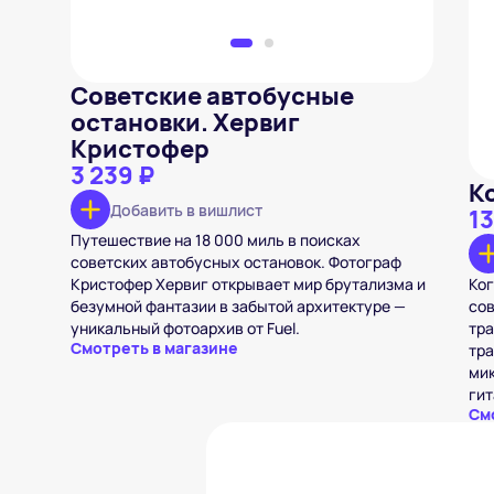
Советские автобусные
остановки. Хервиг
Кристофер
3 239 ₽
К
Добавить в вишлист
1
Путешествие на 18 000 миль в поисках
советских автобусных остановок. Фотограф
Кристофер Хервиг открывает мир брутализма и
Ког
безумной фантазии в забытой архитектуре —
сов
уникальный фотоархив от Fuel.
тра
Смотреть в магазине
тра
мик
гит
См