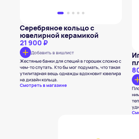
Серебряное кольцо с
ювелирной керамикой
21 900 ₽
Добавить в вишлист
И
Жестяные банки для специй в горошек сложно с
п
чем-то спутать. Кто бы мог подумать, что такая
8
утилитарная вещь однажды вдохновит ювелира
на дизайн кольца.
Смотреть в магазине
Пло
ним
теп
уди
См