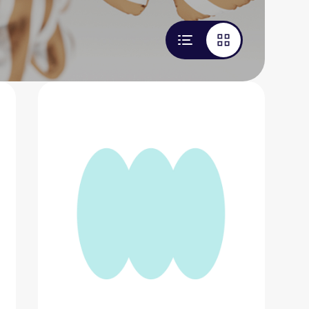
Кеды Два Мяча 1965
8 345 ₽
Добавить в вишлист