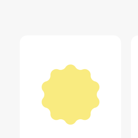
Советские автобусные остановки.
Хервиг Кристофер
3 239 ₽
Добавить в вишлист