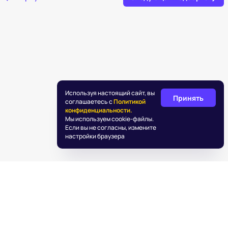
Используя настоящий сайт, вы
Принять
соглашаетесь с
Политикой
конфиденциальности.
Мы используем cookie-файлы.
Если вы не согласны, измените
настройки браузера
©
2026
«Подаркус»
Обработка персональных данных
Пользовательское соглашение
Информация об IT деятельности