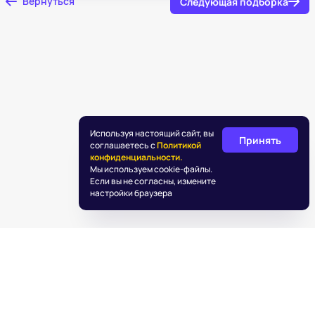
Вернуться
Следующая подборка
Используя настоящий сайт, вы
Принять
соглашаетесь с
Политикой
конфиденциальности.
Мы используем cookie-файлы.
Если вы не согласны, измените
настройки браузера
©
2026
«Подаркус»
Обработка персональных данных
Пользовательское соглашение
Информация об IT деятельности