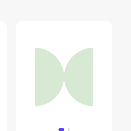
Фен - щетка с ионизацией Tuvio
HBI1414
4 857 ₽
Добавить в вишлист