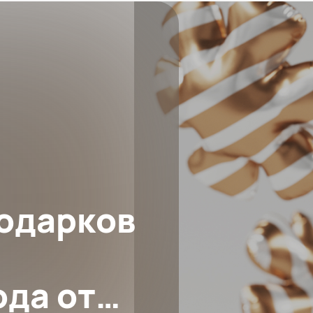
подарков
ода от