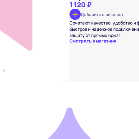
1 120 ₽
Добавить в вишлист
dmi Buds 6 Play
₽
Сочетают качество, удобство и ф
быстрое и надежное подключение
вишлист
защиту от прямых брызг.
Смотреть в магазине