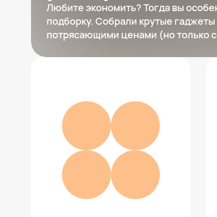
Яндекс Марке
Любите экономить? Тогда вы особе
подборку. Собрали крутые гаджеты 
потрясающими ценами (но только с
Смартфон Apple iPhone 17 256 ГБ
97 335 ₽
Добавить в вишлист