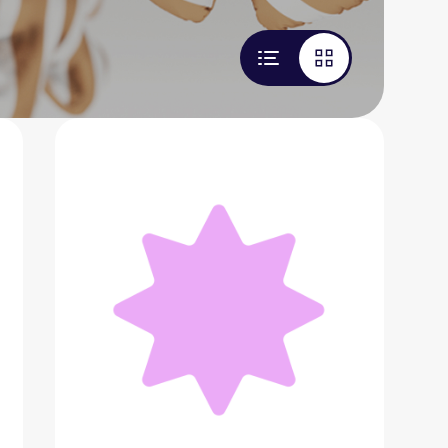
Пылесос Dyson V15 Detect absolute
(SV47)
49 490 ₽
Добавить в вишлист