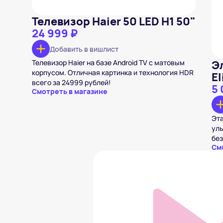
Телевизор Haier 50 LED H1 50"
24 999 ₽
Добавить в вишлист
Телевизор Haier на базе Android TV с матовым
Э
корпусом. Отличная картинка и технология HDR
El
всего за 24999 рублей!
5 
Смотреть в магазине
Эта
уль
без
См