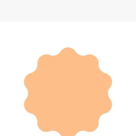
Электрическая зубная щетка Oclean X Pro Elite Premium Set
5 064 ₽
Добавить в вишлист