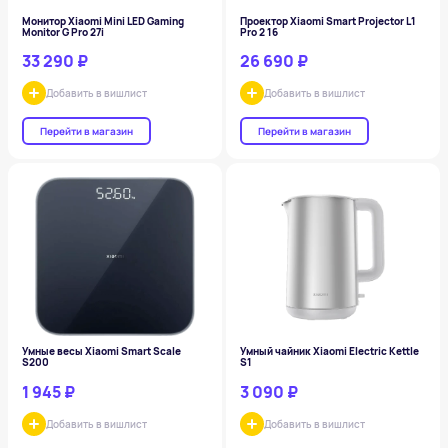
Монитор Xiaomi Mini LED Gaming
Проектор Xiaomi Smart Projector L1
Monitor G Pro 27i
Pro 2 16
33 290 ₽
26 690 ₽
Добавить в вишлист
Добавить в вишлист
Перейти в магазин
Перейти в магазин
Умные весы Xiaomi Smart Scale
Умный чайник Xiaomi Electric Kettle
S200
S1
1 945 ₽
3 090 ₽
Добавить в вишлист
Добавить в вишлист