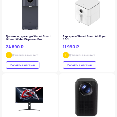
Диспенсер для воды Xiaomi Smart
Аэрогриль Xiaomi Smart Air Fryer
Filtered Water Dispenser Pro
6.5Л
24 890 ₽
11 990 ₽
Добавить в вишлист
Добавить в вишлист
Перейти в магазин
Перейти в магазин