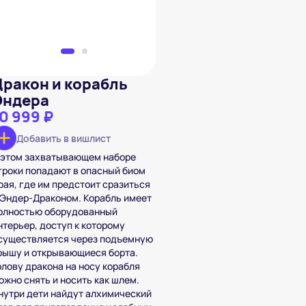
Дракон и корабль
Эндера
0 999 ₽
Добавить в вишлист
 этом захватывающем наборе
гроки попадают в опасный биом
рая, где им предстоит сразиться
 Эндер-Драконом. Корабль имеет
олностью оборудованный
нтерьер, доступ к которому
существляется через подъемную
рышу и открывающиеся борта.
олову дракона на носу корабля
ожно снять и носить как шлем.
нутри дети найдут алхимический