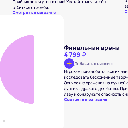
с
Приближается утопленник! Хватайте меч, чтобы
з
отбиться от зомби.
С
Смотреть в магазине
Финальная арена
4 799 ₽
Добавить в вишлист
Игрокам понадобятся все их нав
ая арена
99 ₽
исследовать бесконечные творч
Эпические сражения на лучшей 
в вишлист
лучника-дракона для битвы. При
лаву и обнаружьте опасность сн
Смотреть в магазине