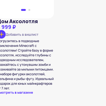
Дом Аксолотля
 999 ₽
Добавить в вишлист
огрузитесь в подводные
риключения Minecraft с
ксолотлем! Стройте базу в форме
ксолотля, исследуйте глубины с
одводным исследователем,
ражайтесь с утонувшим зомби и
хаживайте за милыми питомцами.
 наборе фигурки аксолотлей,
ельфина и рыбы-фугу. Идеальный
одарок для юных майнкрафтеров
 7 лет.
мотреть в магазине