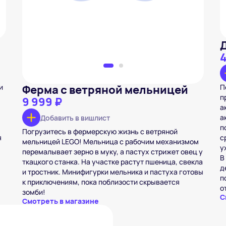
4
и
Ферма с ветряной мельницей
П
п
9 999 ₽
а
а
Добавить в вишлист
п
Погрузитесь в фермерскую жизнь с ветряной
я
с
мельницей LEGO! Мельница с рабочим механизмом
у
перемалывает зерно в муку, а пастух стрижет овец у
В
ткацкого станка. На участке растут пшеница, свекла
д
и тростник. Минифигурки мельника и пастуха готовы
п
к приключениям, пока поблизости скрывается
от
зомби!
С
Смотреть в магазине