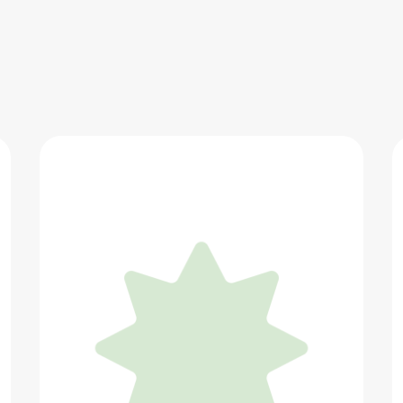
Лисья хижина
3 999 ₽
Добавить в вишлист