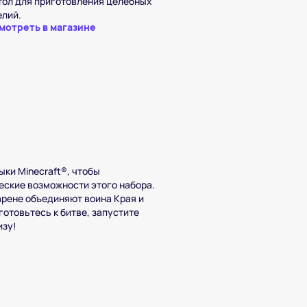
тол для приготовления целебных
елий.
мотреть в магазине
ыки Minecraft®, чтобы
еские возможности этого набора.
арене объединяют воина Края и
готовьтесь к битве, запустите
изу!