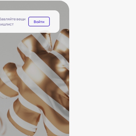
обавляйте вещи
Войти
 вишлист