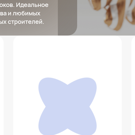
оков. Идеальное
тва и любимых
ых строителей.
Ферма с ветряной мельницей
9 999 ₽
Добавить в вишлист