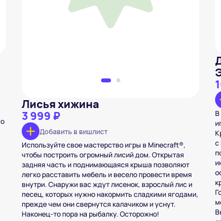
1
Лисья хижина
3 999 ₽
В
го
и
Добавить в вишлист
К
с
Используйте свое мастерство игры в Minecraft®,
п
чтобы построить огромный лисий дом. Открытая
и
задняя часть и поднимающаяся крыша позволяют
о
легко расставить мебель и весело провести время
к
внутри. Снаружи вас ждут лисенок, взрослый лис и
Г
песец, которых нужно накормить сладкими ягодами,
м
прежде чем они свернутся калачиком и уснут.
В
Наконец-то пора на рыбалку. Осторожно!