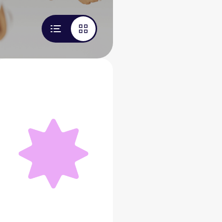
Дом Аксолотля
4 999 ₽
Добавить в вишлист