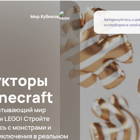
Мир Кубиков
Авторизуйтесь и д
из подборки в свой
укторы
necraft
ватывающий мир
ми LEGO! Стройте
сь с монстрами и
риключения в реальном