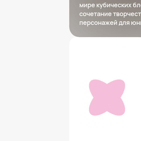
мире кубических бл
сочетание творчес
персонажей для юн
Зал испытаний
6 499 ₽
Добавить в вишлист