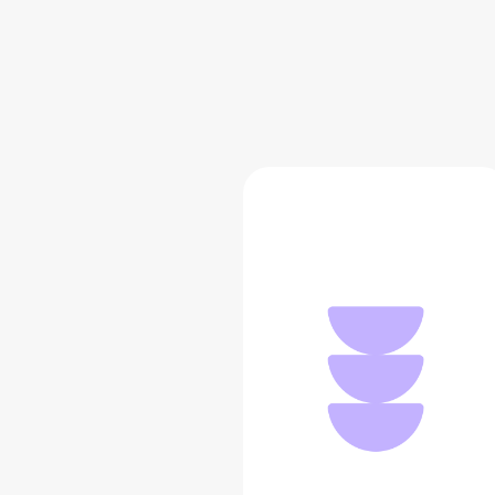
Застава меча
8 499 ₽
Добавить в вишлист